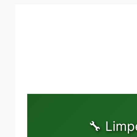
🔧 Limp