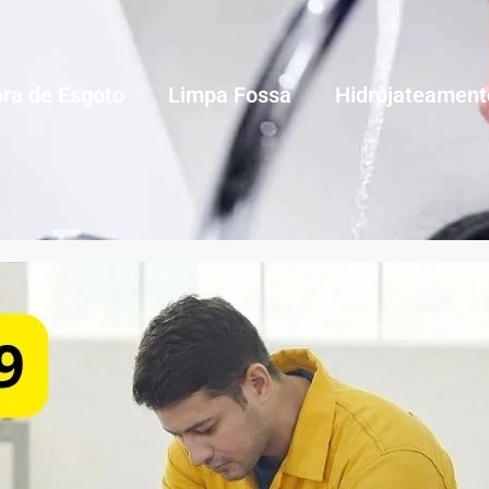
ra de Esgoto
Limpa Fossa
Hidrojateament