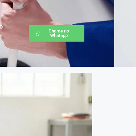
o
Chame no
Whatapp