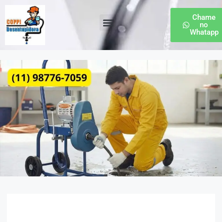
Chame
no
Whatapp
Desentupidora de Esgoto