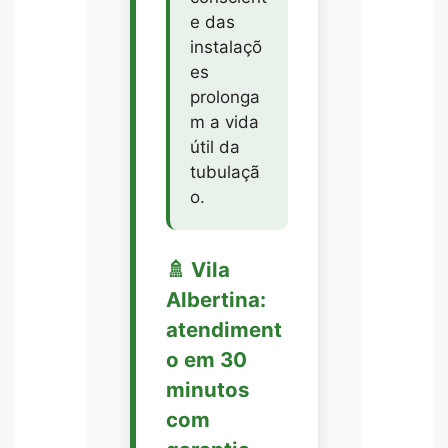
e das
instalaçõ
es
prolonga
m a vida
útil da
tubulaçã
o.
🚿 Vila
Albertina:
atendiment
o em 30
minutos
com