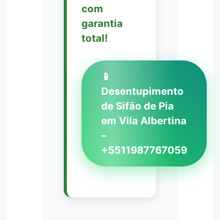
com
garantia
total!
📱
Desentupimento
de Sifão de Pia
em Vila Albertina
–
+5511987767059