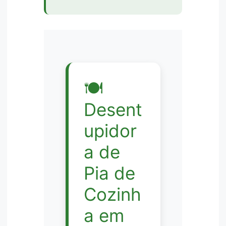
🍽️
Desent
upidor
a de
Pia de
Cozinh
a em