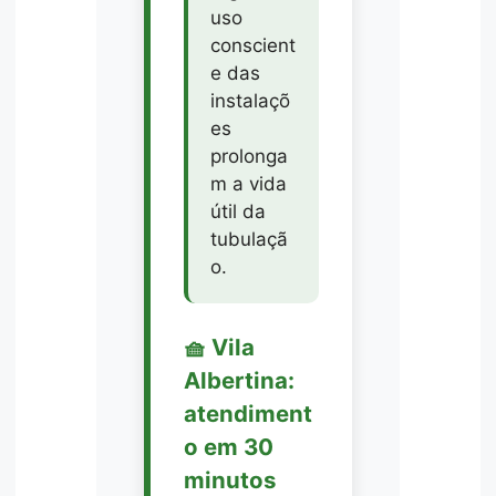
uso
conscient
e das
instalaçõ
es
prolonga
m a vida
útil da
tubulaçã
o.
🧺 Vila
Albertina:
atendiment
o em 30
minutos