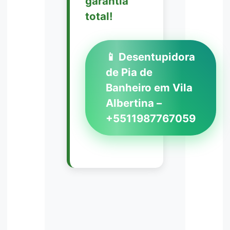
garantia
total!
📱 Desentupidora
de Pia de
Banheiro em Vila
Albertina –
+5511987767059