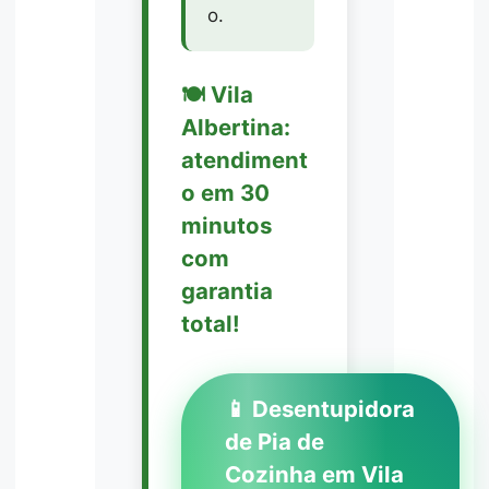
o.
🍽️ Vila
Albertina:
atendiment
o em 30
minutos
com
garantia
total!
📱 Desentupidora
de Pia de
Cozinha em Vila