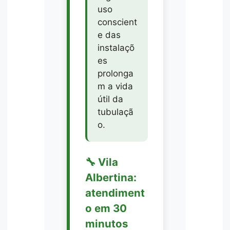
uso
conscient
e das
instalaçõ
es
prolonga
m a vida
útil da
tubulaçã
o.
🔧 Vila
Albertina:
atendiment
o em 30
minutos