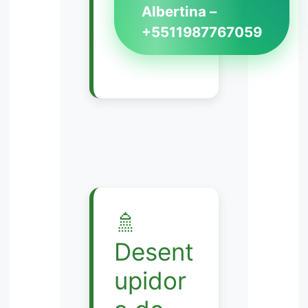
Albertina –
+5511987767059
🚿
Desent
upidor