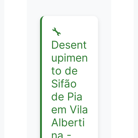
🔧
Desent
upimen
to de
Sifão
de Pia
em Vila
Alberti
na -