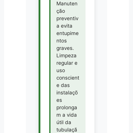
Manuten
ção
preventiv
a evita
entupime
ntos
graves.
Limpeza
regular e
uso
conscient
e das
instalaçõ
es
prolonga
m a vida
útil da
tubulaçã