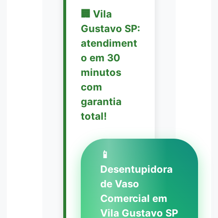
🏢 Vila
Gustavo SP:
atendiment
o em 30
minutos
com
garantia
total!
📱
Desentupidora
de Vaso
Comercial em
Vila Gustavo SP