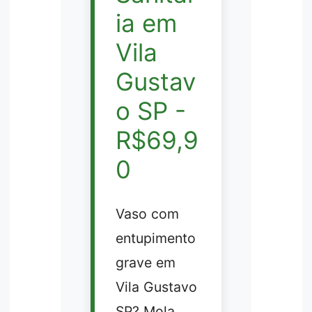
ia em
Vila
Gustav
o SP -
R$69,9
0
Vaso com
entupimento
grave em
Vila Gustavo
SP? Mola