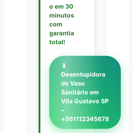
o em 30
minutos
com
garantia
total!
📱
Desentupidora
de Vaso
Sanitário em
Vila Gustavo SP
–
+551112345678