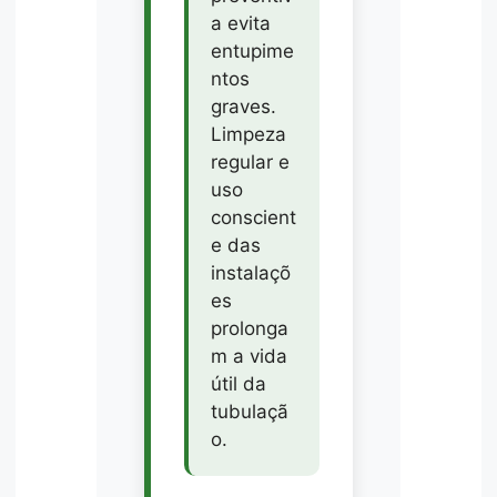
a evita
entupime
ntos
graves.
Limpeza
regular e
uso
conscient
e das
instalaçõ
es
prolonga
m a vida
útil da
tubulaçã
o.