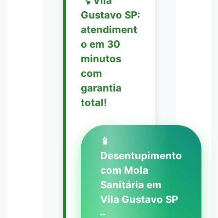
🪠 Vila
Gustavo SP:
atendiment
o em 30
minutos
com
garantia
total!
📱
Desentupimento
com Mola
Sanitária em
Vila Gustavo SP
–