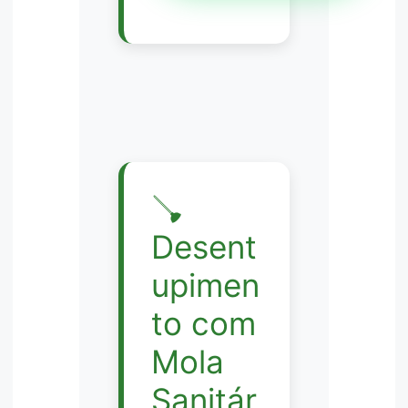
🪠
Desent
upimen
to com
Mola
Sanitár