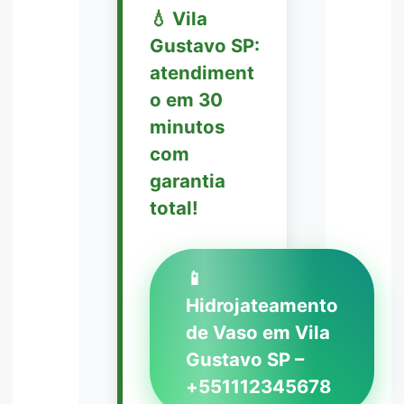
💧 Vila
Gustavo SP:
atendiment
o em 30
minutos
com
garantia
total!
📱
Hidrojateamento
de Vaso em Vila
Gustavo SP –
+551112345678