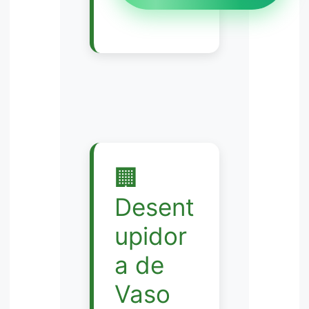
🏢
Desent
upidor
a de
Vaso