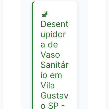
🚽
Desent
upidor
a de
Vaso
Sanitár
io em
Vila
Gustav
o SP -