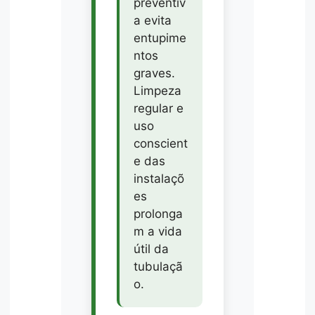
preventiv
a evita
entupime
ntos
graves.
Limpeza
regular e
uso
conscient
e das
instalaçõ
es
prolonga
m a vida
útil da
tubulaçã
o.