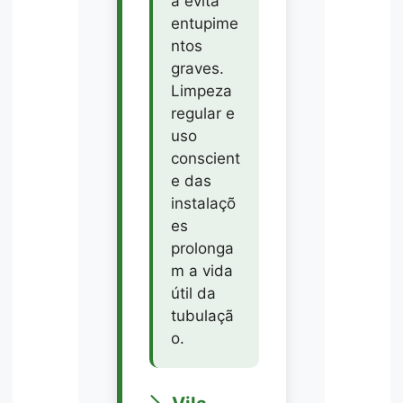
a evita
entupime
ntos
graves.
Limpeza
regular e
uso
conscient
e das
instalaçõ
es
prolonga
m a vida
útil da
tubulaçã
o.