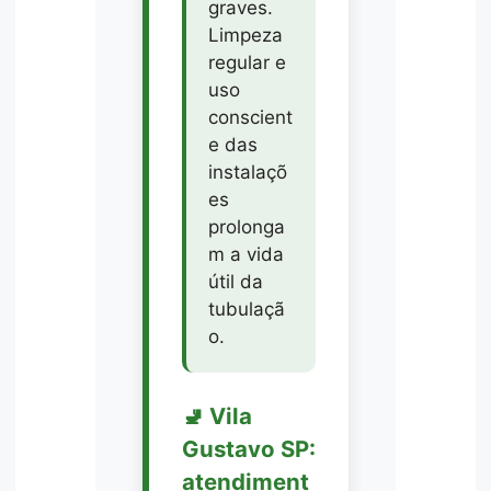
graves.
Limpeza
regular e
uso
conscient
e das
instalaçõ
es
prolonga
m a vida
útil da
tubulaçã
o.
🚽 Vila
Gustavo SP:
atendiment