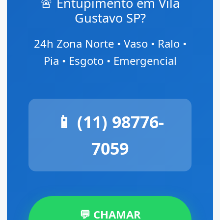
🚨 Entupimento em Vila
Gustavo SP?
24h Zona Norte • Vaso • Ralo •
Pia • Esgoto • Emergencial
📱 (11) 98776-
7059
💬 CHAMAR