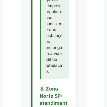
Limpeza
regular e
uso
conscient
e das
instalaçõ
es
prolonga
m a vida
útil da
tubulaçã
o.
🚿 Zona
Norte SP:
atendiment