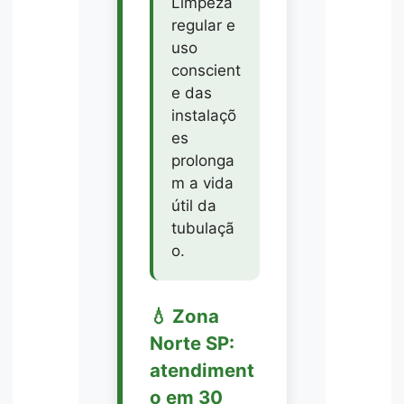
Limpeza
regular e
uso
conscient
e das
instalaçõ
es
prolonga
m a vida
útil da
tubulaçã
o.
💧 Zona
Norte SP:
atendiment
o em 30