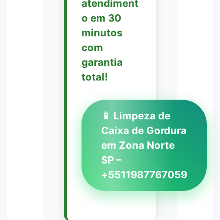
atendiment
o em 30
minutos
com
garantia
total!
📱 Limpeza de
Caixa de Gordura
em Zona Norte
SP –
+5511987767059