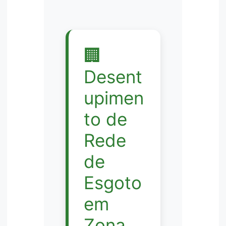
🏢
Desent
upimen
to de
Rede
de
Esgoto
em
Zona