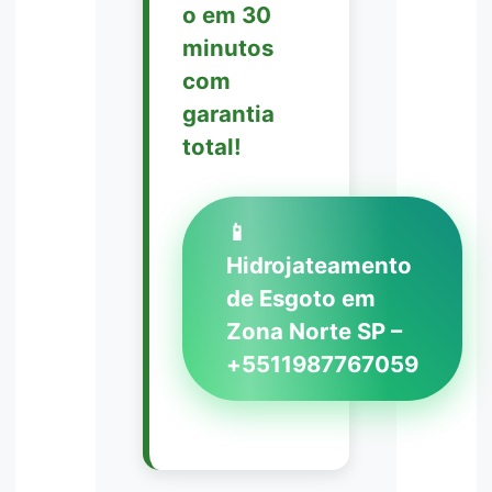
o em 30
minutos
com
garantia
total!
📱
Hidrojateamento
de Esgoto em
Zona Norte SP –
+5511987767059