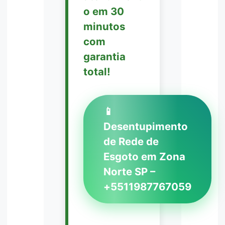
o em 30
minutos
com
garantia
total!
📱
Desentupimento
de Rede de
Esgoto em Zona
Norte SP –
+5511987767059