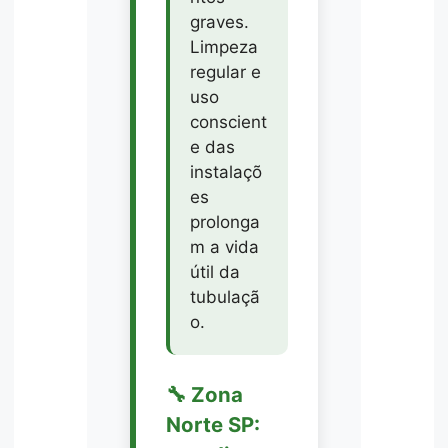
graves.
Limpeza
regular e
uso
conscient
e das
instalaçõ
es
prolonga
m a vida
útil da
tubulaçã
o.
🔧 Zona
Norte SP: