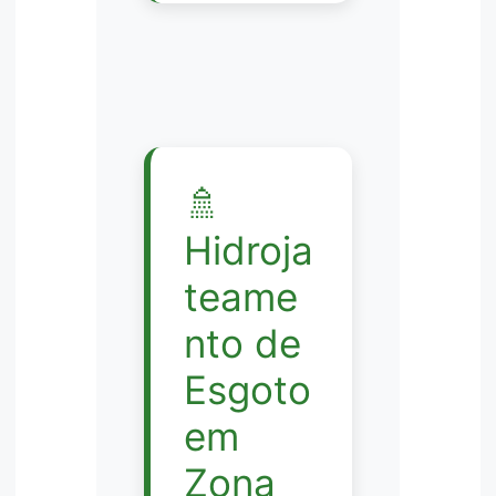
🚿
Hidroja
teame
nto de
Esgoto
em
Zona