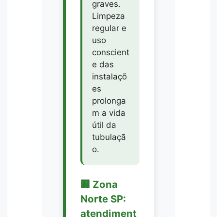
graves.
Limpeza
regular e
uso
conscient
e das
instalaçõ
es
prolonga
m a vida
útil da
tubulaçã
o.
🏢 Zona
Norte SP:
atendiment