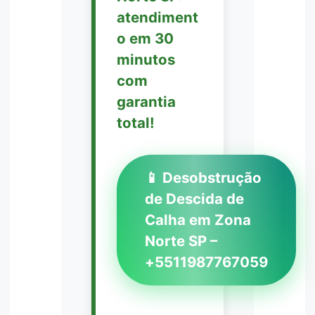
atendiment
o em 30
minutos
com
garantia
total!
📱 Desobstrução
de Descida de
Calha em Zona
Norte SP –
+5511987767059