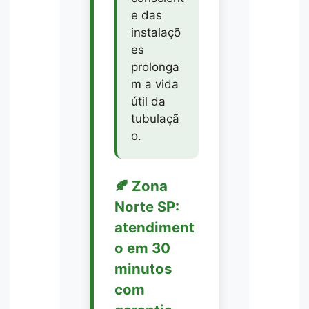
e das
instalaçõ
es
prolonga
m a vida
útil da
tubulaçã
o.
🍂 Zona
Norte SP:
atendiment
o em 30
minutos
com