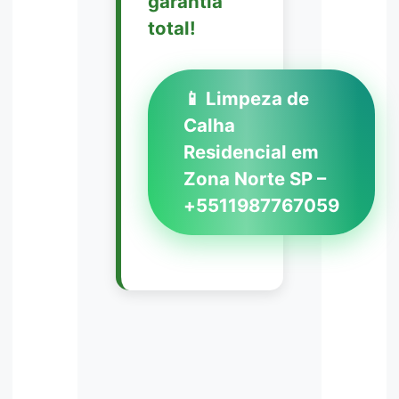
garantia
total!
📱 Limpeza de
Calha
Residencial em
Zona Norte SP –
+5511987767059