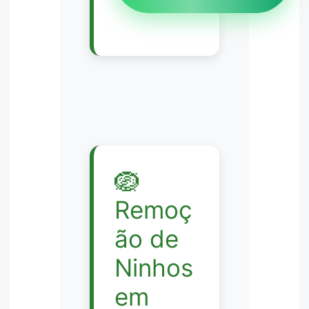
🪺
Remoç
ão de
Ninhos
em