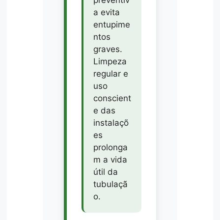
preventiv
a evita
entupime
ntos
graves.
Limpeza
regular e
uso
conscient
e das
instalaçõ
es
prolonga
m a vida
útil da
tubulaçã
o.