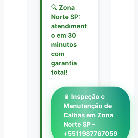
🔍 Zona
Norte SP:
atendiment
o em 30
minutos
com
garantia
total!
📱 Inspeção e
Manutenção de
Calhas em Zona
Norte SP –
+5511987767059