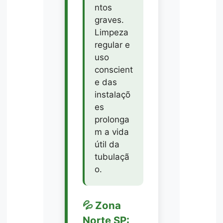
ntos
graves.
Limpeza
regular e
uso
conscient
e das
instalaçõ
es
prolonga
m a vida
útil da
tubulaçã
o.
💦 Zona
Norte SP: