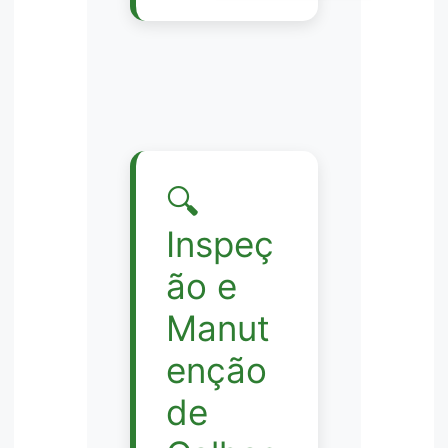
🔍
Inspeç
ão e
Manut
enção
de