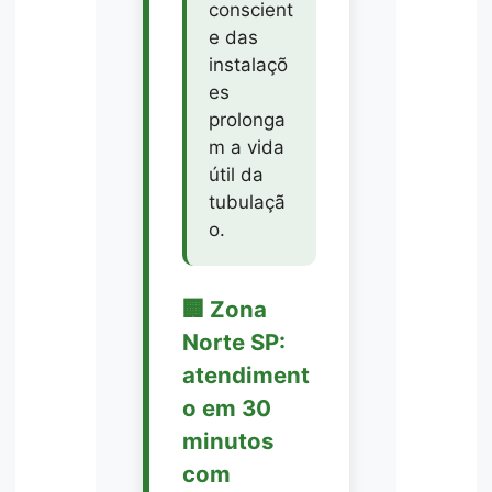
conscient
e das
instalaçõ
es
prolonga
m a vida
útil da
tubulaçã
o.
🏢 Zona
Norte SP:
atendiment
o em 30
minutos
com