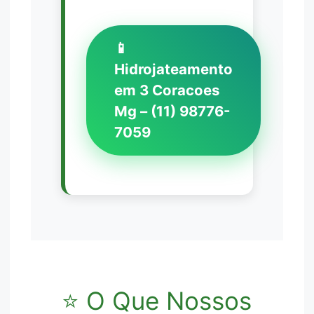
📱
Hidrojateamento
em 3 Coracoes
Mg – (11) 98776-
7059
⭐ O Que Nossos