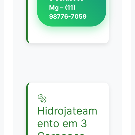
Mg – (11)
98776-7059
🔩
Hidrojateam
ento em 3