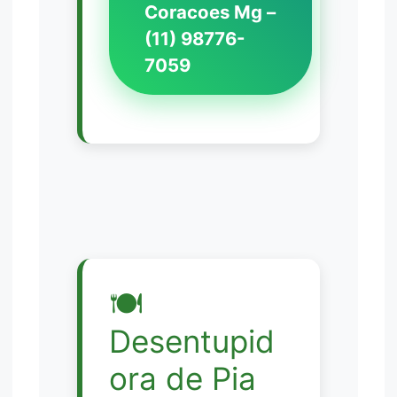
Coracoes Mg –
(11) 98776-
7059
🍽️
Desentupid
ora de Pia