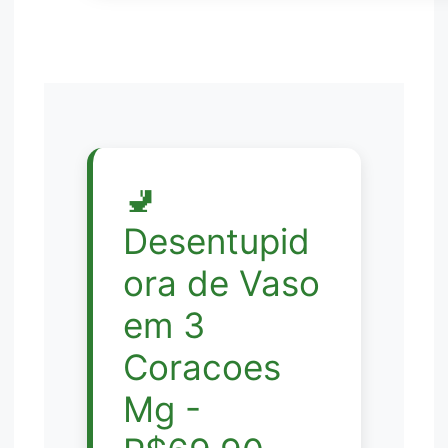
🚽
Desentupid
ora de Vaso
em 3
Coracoes
Mg -