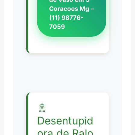
Coracoes Mg –
(11) 98776-
7059
🚿
Desentupid
ora de Ralo