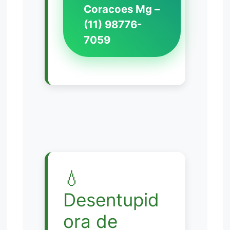
Coracoes Mg –
(11) 98776-
7059
💧
Desentupid
ora de