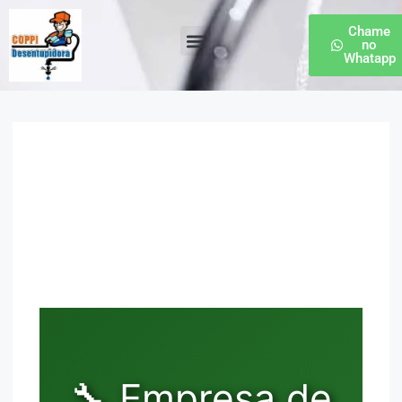
Chame
no
Whatapp
Desentupidora de Esgoto
🔧 Empresa de