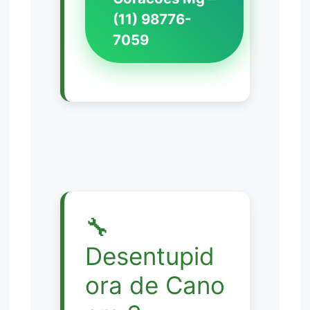
(11) 98776-
7059
🔧
Desentupid
ora de Cano