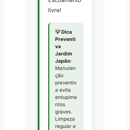
livre!
💡 Dica
Preventi
va
Jardim
Japão:
Manuten
ção
preventiv
a evita
entupime
ntos
graves.
Limpeza
regular e