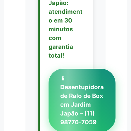
Japão:
atendiment
o em 30
minutos
com
garantia
total!
📱
Desentupidora
de Ralo de Box
em Jardim
Japão – (11)
98776-7059