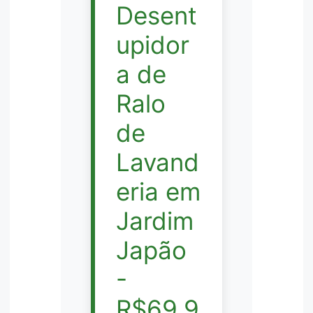
Desent
upidor
a de
Ralo
de
Lavand
eria em
Jardim
Japão
-
R$69,9