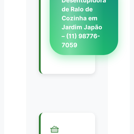
Desentupidora
de Ralo de
Cozinha em
Jardim Japão
– (11) 98776-
7059
🧺