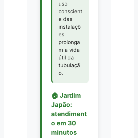
uso
conscient
e das
instalaçõ
es
prolonga
m a vida
útil da
tubulaçã
o.
🏠 Jardim
Japão:
atendiment
o em 30
minutos