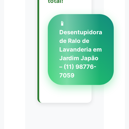
total!
📱
Desentupidora
de Ralo de
Lavanderia em
Jardim Japão
– (11) 98776-
7059