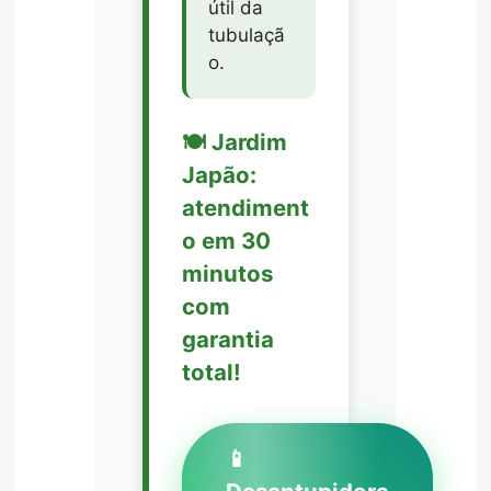
útil da
tubulaçã
o.
🍽️ Jardim
Japão:
atendiment
o em 30
minutos
com
garantia
total!
📱