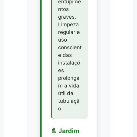
entupime
ntos
graves.
Limpeza
regular e
uso
conscient
e das
instalaçõ
es
prolonga
m a vida
útil da
tubulaçã
o.
🚿 Jardim