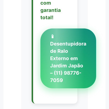
com
garantia
total!
📱
Desentupidora
de Ralo
Externo em
Jardim Japão
– (11) 98776-
7059