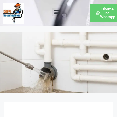
Chame
no
Whatapp
Desentupidora de Esgoto