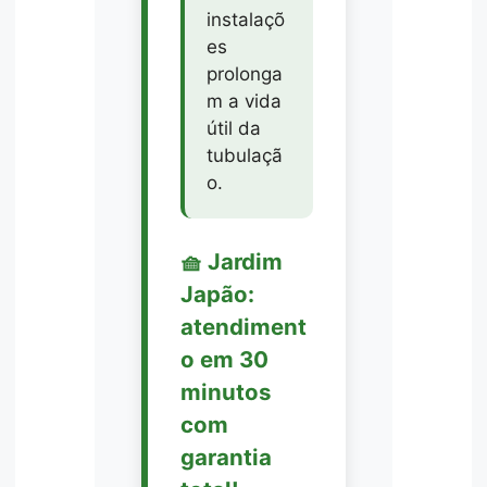
instalaçõ
es
prolonga
m a vida
útil da
tubulaçã
o.
🧺 Jardim
Japão:
atendiment
o em 30
minutos
com
garantia