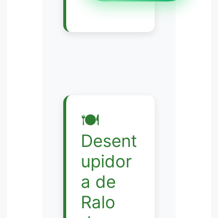
🍽️
Desent
upidor
a de
Ralo