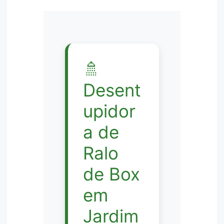
🚿
Desent
upidor
a de
Ralo
de Box
em
Jardim