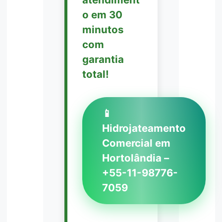
o em 30
minutos
com
garantia
total!
📱
Hidrojateamento
Comercial em
Hortolândia –
+55-11-98776-
7059