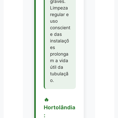
graves.
Limpeza
regular e
uso
conscient
e das
instalaçõ
es
prolonga
m a vida
útil da
tubulaçã
o.
🔥
Hortolândia
: