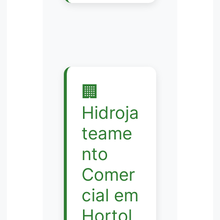
🏢
Hidroja
teame
nto
Comer
cial em
Hortol