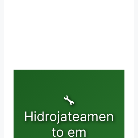
🔧
Hidrojateamen
to em