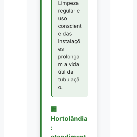
Limpeza
regular e
uso
conscient
e das
instalaçõ
es
prolonga
m a vida
útil da
tubulaçã
o.
🏢
Hortolândia
:
atendiment