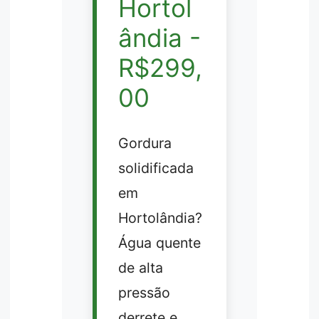
Hortol
ândia -
R$299,
00
Gordura
solidificada
em
Hortolândia?
Água quente
de alta
pressão
derrete e