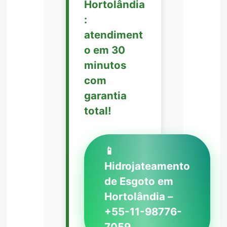
Hortolândia
:
atendiment
o em 30
minutos
com
garantia
total!
📱
Hidrojateamento
de Esgoto em
Hortolândia –
+55-11-98776-
7059