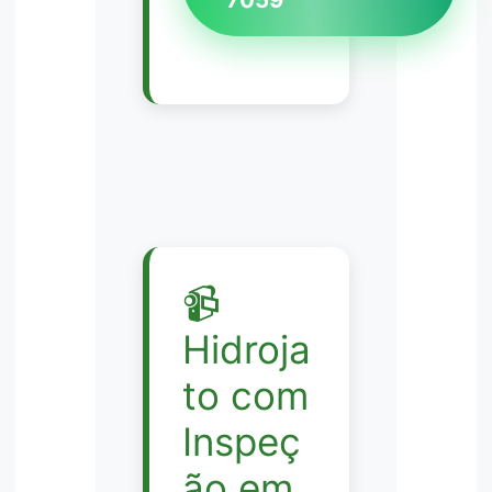
📹
Hidroja
to com
Inspeç
ão em