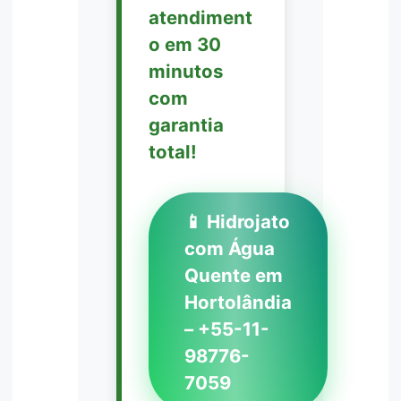
atendiment
o em 30
minutos
com
garantia
total!
📱 Hidrojato
com Água
Quente em
Hortolândia
– +55-11-
98776-
7059