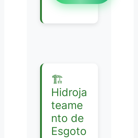
🏗️
Hidroja
teame
nto de
Esgoto