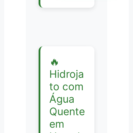
🔥
Hidroja
to com
Água
Quente
em