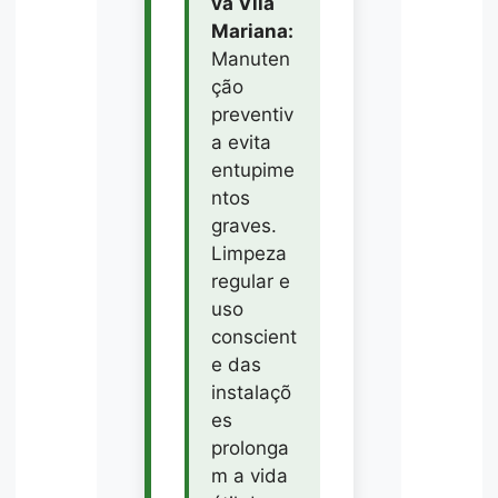
va Vila
Mariana:
Manuten
ção
preventiv
a evita
entupime
ntos
graves.
Limpeza
regular e
uso
conscient
e das
instalaçõ
es
prolonga
m a vida