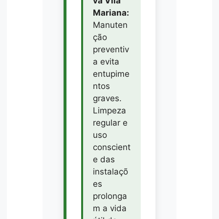
va Vila
Mariana:
Manuten
ção
preventiv
a evita
entupime
ntos
graves.
Limpeza
regular e
uso
conscient
e das
instalaçõ
es
prolonga
m a vida