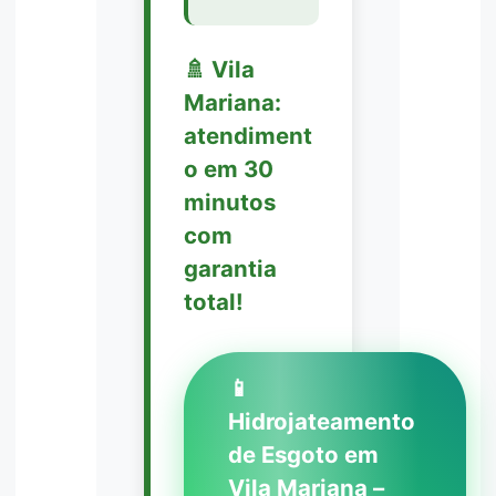
🚿 Vila
Mariana:
atendiment
o em 30
minutos
com
garantia
total!
📱
Hidrojateamento
de Esgoto em
Vila Mariana –