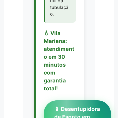
útil da
tubulaçã
o.
💧 Vila
Mariana:
atendiment
o em 30
minutos
com
garantia
total!
📱 Desentupidora
de Esgoto em