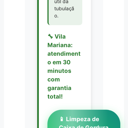
útil da
tubulaçã
o.
🔧 Vila
Mariana:
atendiment
o em 30
minutos
com
garantia
total!
📱 Limpeza de
Caixa de Gordura