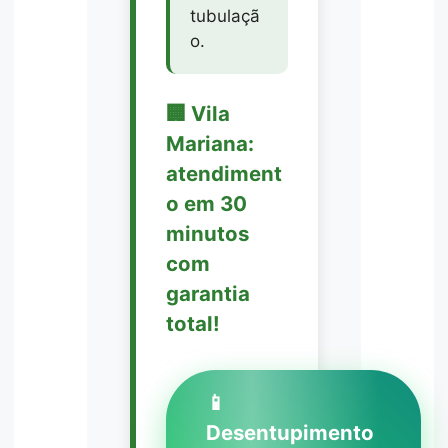
tubulaçã
o.
🏢 Vila
Mariana:
atendiment
o em 30
minutos
com
garantia
total!
📱
Desentupimento