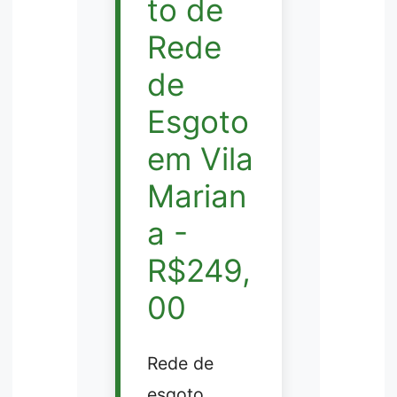
to de
Rede
de
Esgoto
em Vila
Marian
a -
R$249,
00
Rede de
esgoto