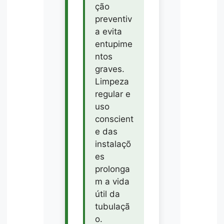
ção
preventiv
a evita
entupime
ntos
graves.
Limpeza
regular e
uso
conscient
e das
instalaçõ
es
prolonga
m a vida
útil da
tubulaçã
o.