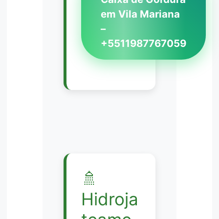
em Vila Mariana
–
+5511987767059
🚿
Hidroja