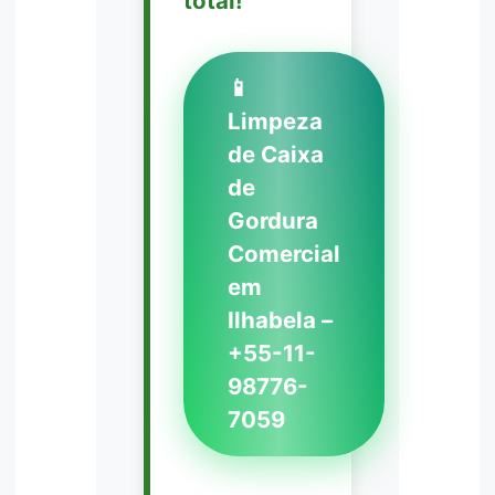
total!
📱
Limpeza
de Caixa
de
Gordura
Comercial
em
Ilhabela –
+55-11-
98776-
7059