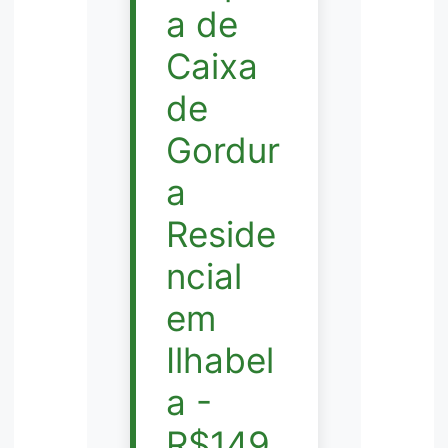
a de
Caixa
de
Gordur
a
Reside
ncial
em
Ilhabel
a -
R$149,