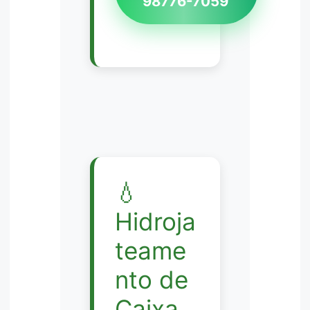
98776-7059
💧
Hidroja
teame
nto de
Caixa