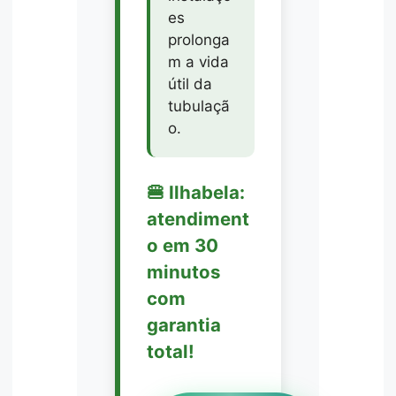
es
prolonga
m a vida
útil da
tubulaçã
o.
🍔 Ilhabela:
atendiment
o em 30
minutos
com
garantia
total!