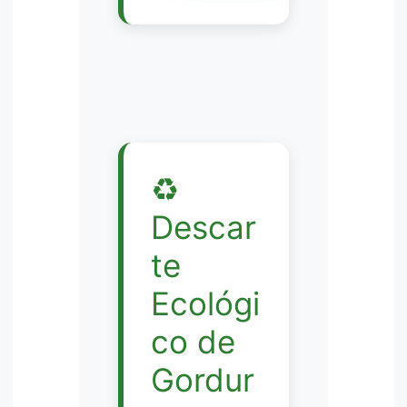
♻️
Descar
te
Ecológi
co de
Gordur