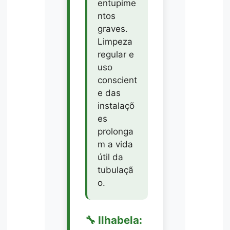
entupime
ntos
graves.
Limpeza
regular e
uso
conscient
e das
instalaçõ
es
prolonga
m a vida
útil da
tubulaçã
o.
🔧 Ilhabela: