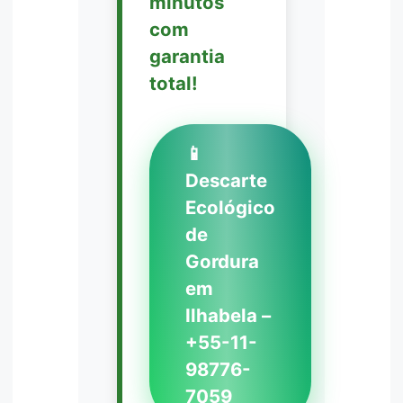
minutos
com
garantia
total!
📱
Descarte
Ecológico
de
Gordura
em
Ilhabela –
+55-11-
98776-
7059