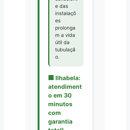
e das
instalaçõ
es
prolonga
m a vida
útil da
tubulaçã
o.
🏢 Ilhabela:
atendiment
o em 30
minutos
com
garantia