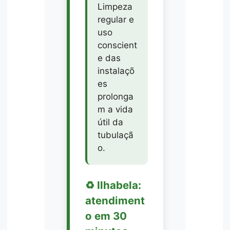
Limpeza
regular e
uso
conscient
e das
instalaçõ
es
prolonga
m a vida
útil da
tubulaçã
o.
♻️ Ilhabela:
atendiment
o em 30