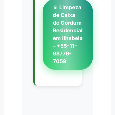
📱 Limpeza
de Caixa
de Gordura
Residencial
em Ilhabela
– +55-11-
98776-
7059