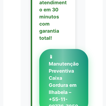
atendiment
o em 30
minutos
com
garantia
total!
📱
Manutenção
Preventiva
Caixa
Gordura em
Ilhabela –
+55-11-