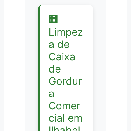
🏢
Limpez
a de
Caixa
de
Gordur
a
Comer
cial em
Ilhabel