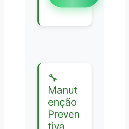
🔧
Manut
enção
Preven
tiva