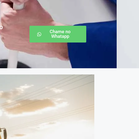
o
Chame no
Whatapp