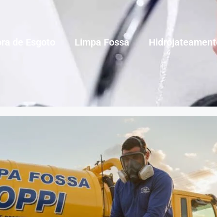
ra de Esgoto
Limpa Fossa
Hidrojateament