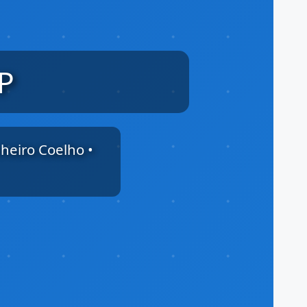
P
nheiro Coelho •