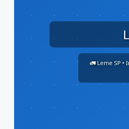
🚛 Leme SP • I