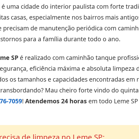
 uma cidade do interior paulista com forte tradiç
tas casas, especialmente nos bairros mais antig
e precisam de manutenção periódica com caminhã
tornos para a família durante todo o ano.
eme SP
é realizado com caminhão tanque profissio
segurança, eficiência máxima e absoluta limpeza d
dos os tamanhos e capacidades encontradas em r
transbordando? Mau cheiro forte vindo do quintal?
776-7059
!
Atendemos 24 horas
em todo Leme SP 
precisa de limpeza no Leme SP: