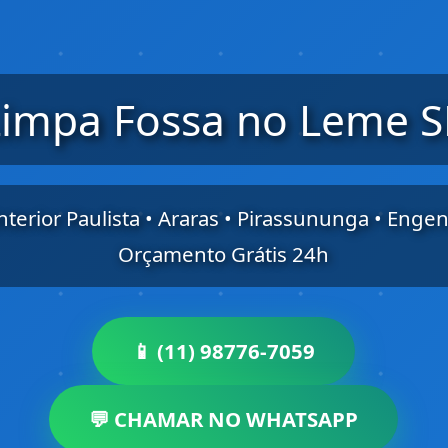
Limpa Fossa no Leme S
nterior Paulista • Araras • Pirassununga • Enge
Orçamento Grátis 24h
📱 (11) 98776-7059
💬 CHAMAR NO WHATSAPP