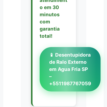
atendiment
o em 30
minutos
com
garantia
total!
📱 Desentupidora
de Ralo Externo
em Agua Fria SP
–
+5511987767059