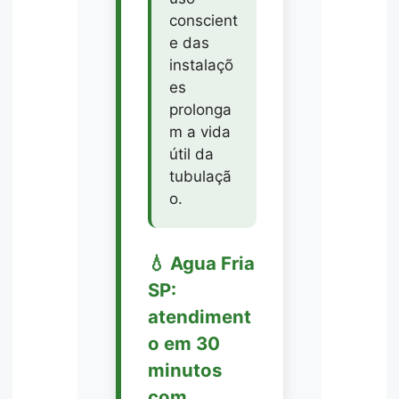
conscient
e das
instalaçõ
es
prolonga
m a vida
útil da
tubulaçã
o.
💧 Agua Fria
SP:
atendiment
o em 30
minutos
com