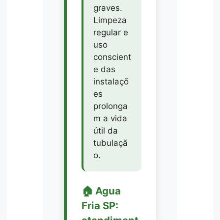
graves.
Limpeza
regular e
uso
conscient
e das
instalaçõ
es
prolonga
m a vida
útil da
tubulaçã
o.
🏠 Agua
Fria SP: