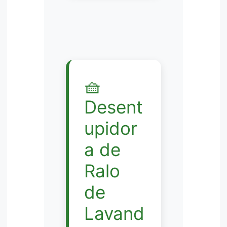
🧺
Desent
upidor
a de
Ralo
de
Lavand