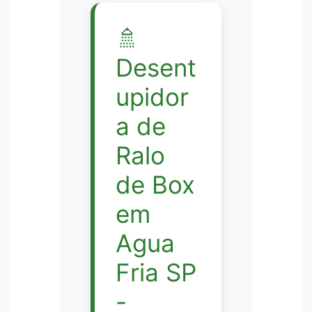
🚿
Desent
upidor
a de
Ralo
de Box
em
Agua
Fria SP
-