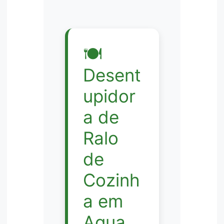
🍽️
Desent
upidor
a de
Ralo
de
Cozinh
a em
Agua