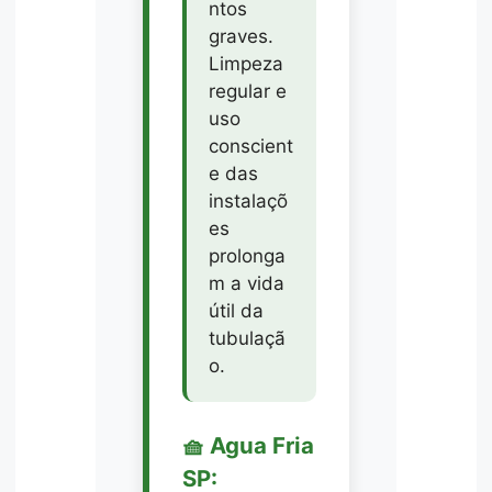
ntos
graves.
Limpeza
regular e
uso
conscient
e das
instalaçõ
es
prolonga
m a vida
útil da
tubulaçã
o.
🧺 Agua Fria
SP: