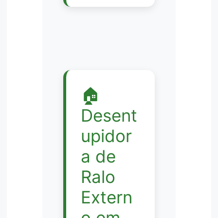
🏠
Desent
upidor
a de
Ralo
Extern
o em