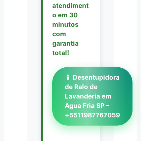
atendiment
o em 30
minutos
com
garantia
total!
📱 Desentupidora
de Ralo de
Lavanderia em
Agua Fria SP –
+5511987767059