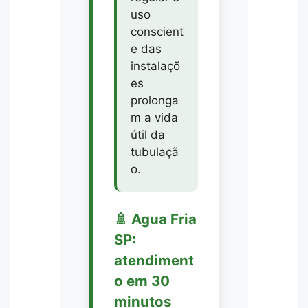
uso
conscient
e das
instalaçõ
es
prolonga
m a vida
útil da
tubulaçã
o.
🚿 Agua Fria
SP:
atendiment
o em 30
minutos