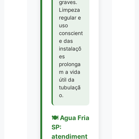
graves.
Limpeza
regular e
uso
conscient
e das
instalaçõ
es
prolonga
m a vida
útil da
tubulaçã
o.
🍽️ Agua Fria
SP:
atendiment