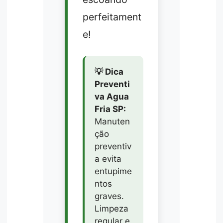
perfeitament
e!
💡 Dica
Preventi
va Agua
Fria SP:
Manuten
ção
preventiv
a evita
entupime
ntos
graves.
Limpeza
regular e