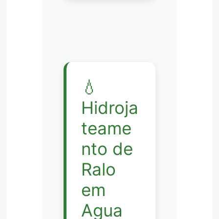
💧
Hidroja
teame
nto de
Ralo
em
Agua