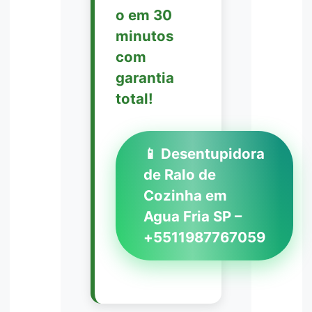
o em 30
minutos
com
garantia
total!
📱 Desentupidora
de Ralo de
Cozinha em
Agua Fria SP –
+5511987767059