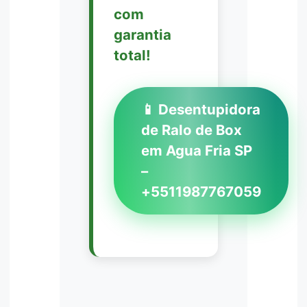
com
garantia
total!
📱 Desentupidora
de Ralo de Box
em Agua Fria SP
–
+5511987767059