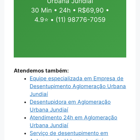
Urbana Jundiaí
30 Min • 24h • R$69,90 •
4.9⭐ • (11) 98776-7059
Atendemos também:
Equipe especializada em Empresa de
Desentupimento Aglomeração Urbana
Jundiaí
Desentupidora em Aglomeração
Urbana Jundiaí
Atendimento 24h em Aglomeração
Urbana Jundiaí
Serviço de desentupimento em