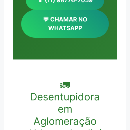
📱 (11) 98776-7059
💬 CHAMAR NO
WHATSAPP
🚛
Desentupidora
em
Aglomeração