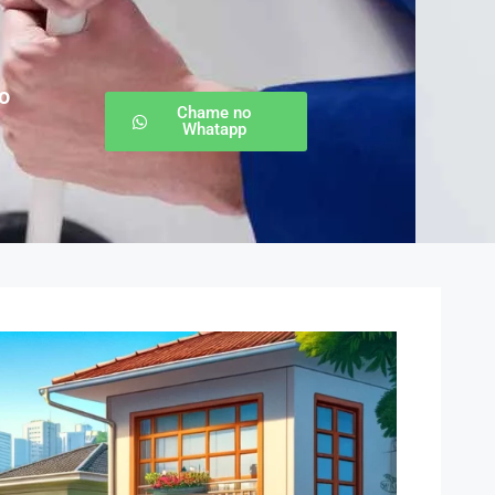
o
Chame no
Whatapp