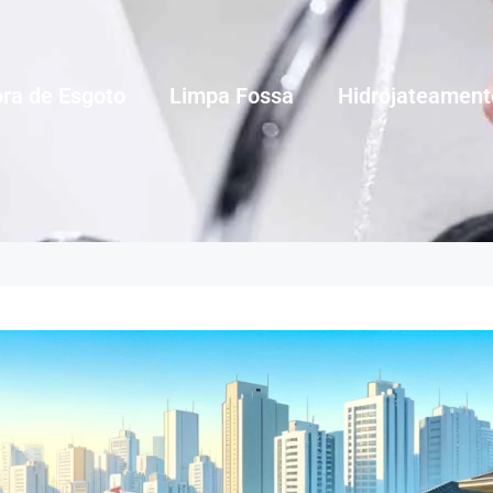
ra de Esgoto
Limpa Fossa
Hidrojateament