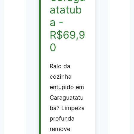
atatub
a -
R$69,9
0
Ralo da
cozinha
entupido em
Caraguatatu
ba? Limpeza
profunda
remove