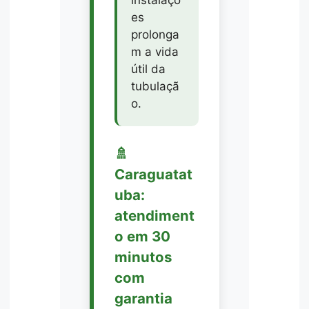
es
prolonga
m a vida
útil da
tubulaçã
o.
🚿
Caraguatat
uba:
atendiment
o em 30
minutos
com
garantia