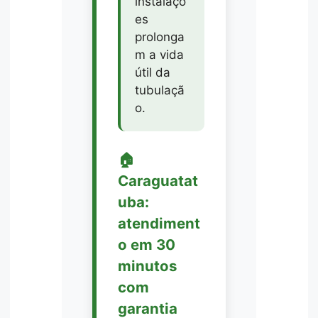
instalaçõ
es
prolonga
m a vida
útil da
tubulaçã
o.
🏠
Caraguatat
uba:
atendiment
o em 30
minutos
com
garantia