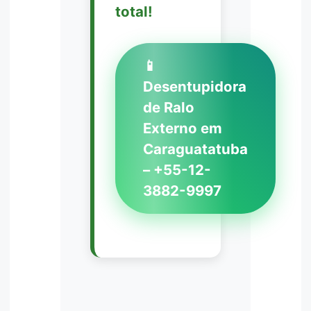
total!
📱
Desentupidora
de Ralo
Externo em
Caraguatatuba
– +55-12-
3882-9997