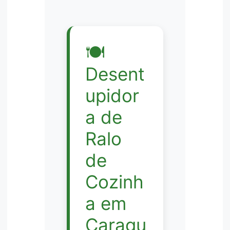
🍽️
Desent
upidor
a de
Ralo
de
Cozinh
a em
Caragu