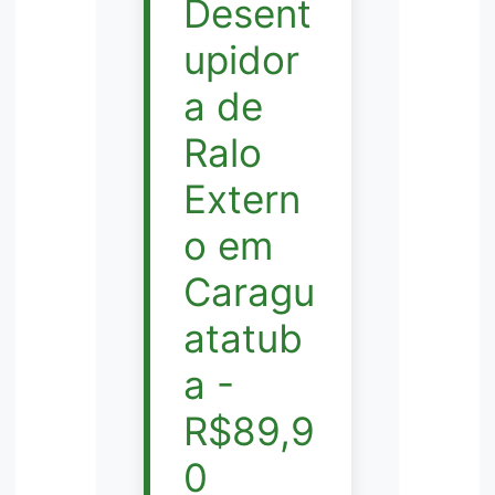
Desent
upidor
a de
Ralo
Extern
o em
Caragu
atatub
a -
R$89,9
0