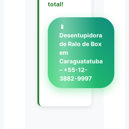
total!
📱
Desentupidora
de Ralo de Box
em
Caraguatatuba
– +55-12-
3882-9997