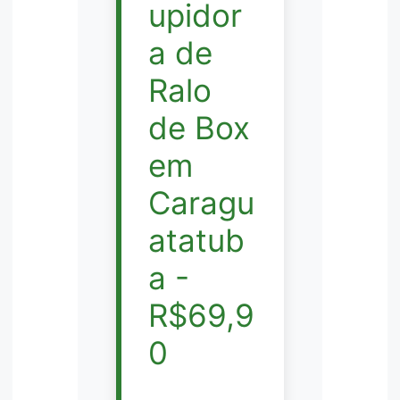
upidor
a de
Ralo
de Box
em
Caragu
atatub
a -
R$69,9
0