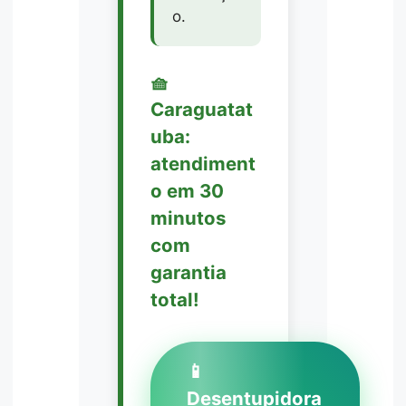
o.
🧺
Caraguatat
uba:
atendiment
o em 30
minutos
com
garantia
total!
📱
Desentupidora