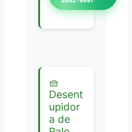
3882-9997
🧺
Desent
upidor
a de
Ralo