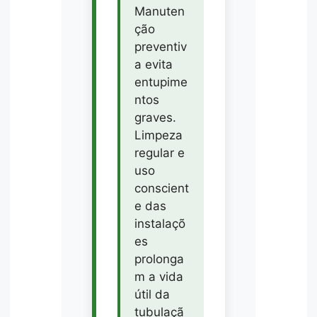
Manuten
ção
preventiv
a evita
entupime
ntos
graves.
Limpeza
regular e
uso
conscient
e das
instalaçõ
es
prolonga
m a vida
útil da
tubulaçã