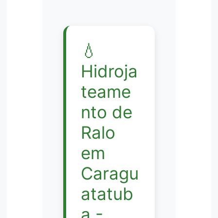
💧
Hidroja
teame
nto de
Ralo
em
Caragu
atatub
a -