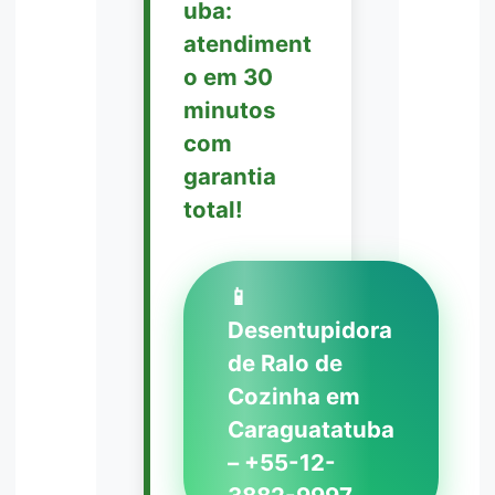
uba:
atendiment
o em 30
minutos
com
garantia
total!
📱
Desentupidora
de Ralo de
Cozinha em
Caraguatatuba
– +55-12-