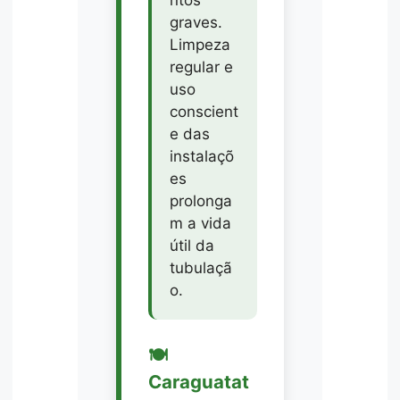
ntos
graves.
Limpeza
regular e
uso
conscient
e das
instalaçõ
es
prolonga
m a vida
útil da
tubulaçã
o.
🍽️
Caraguatat