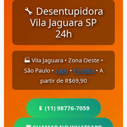
🔧 Desentupidora
Vila Jaguara SP
24h
🏭 Vila Jaguara • Zona Oeste •
São Paulo •
Lapa
•
Pirituba
• A
partir de R$69,90
📱 (11) 98776-7059