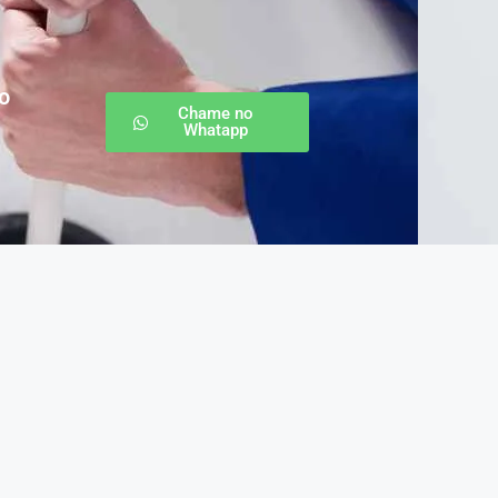
o
Chame no
Whatapp