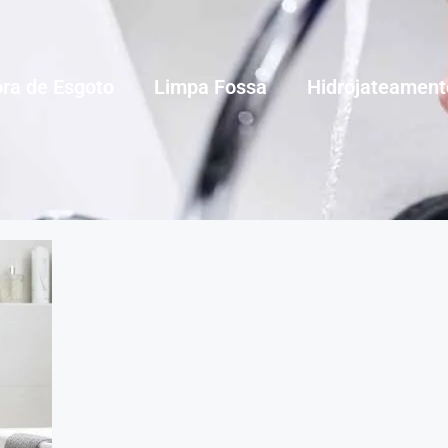
ra de Esgoto
Limpa Fossa
Hidrojateament