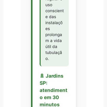
uso
conscient
e das
instalaçõ
es
prolonga
m a vida
útil da
tubulaçã
o.
🚿 Jardins
SP:
atendiment
o em 30
minutos