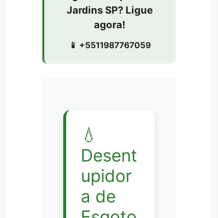
Jardins SP? Ligue
agora!
📱 +5511987767059
💧
Desent
upidor
a de
Esgoto