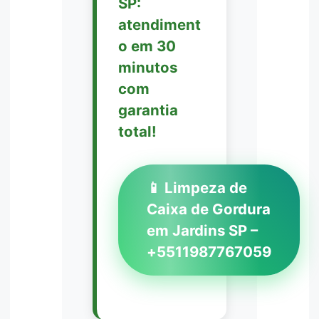
SP:
atendiment
o em 30
minutos
com
garantia
total!
📱 Limpeza de
Caixa de Gordura
em Jardins SP –
+5511987767059