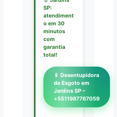
SP:
atendiment
o em 30
minutos
com
garantia
total!
📱 Desentupidora
de Esgoto em
Jardins SP –
+5511987767059