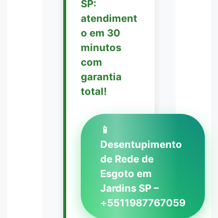
SP:
atendiment
o em 30
minutos
com
garantia
total!
📱
Desentupimento
de Rede de
Esgoto em
Jardins SP –
+5511987767059