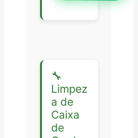
🔧
Limpez
a de
Caixa
de