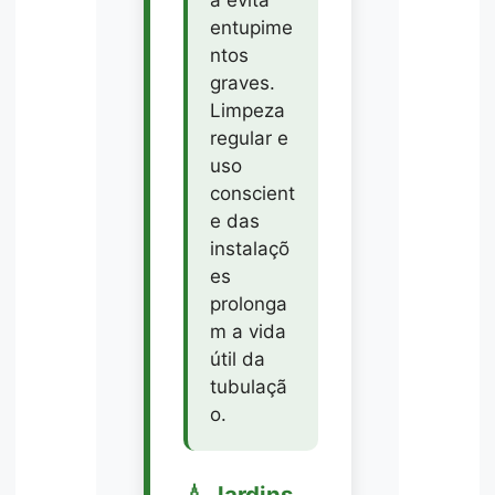
entupime
ntos
graves.
Limpeza
regular e
uso
conscient
e das
instalaçõ
es
prolonga
m a vida
útil da
tubulaçã
o.
💧 Jardins