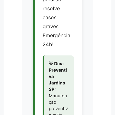
resolve
casos
graves.
Emergência
24h!
💡 Dica
Preventi
va
Jardins
SP:
Manuten
ção
preventiv
a evita