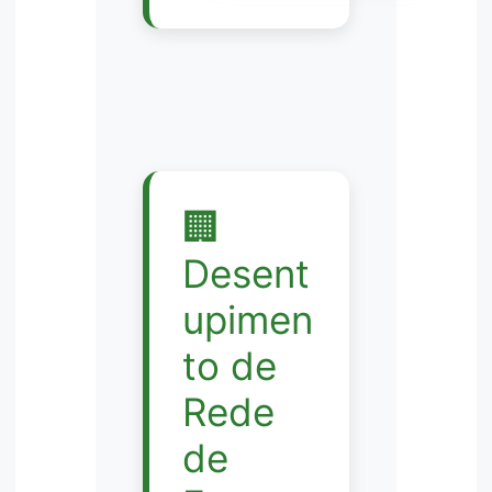
🏢
Desent
upimen
to de
Rede
de