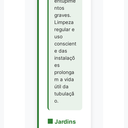
entupime
ntos
graves.
Limpeza
regular e
uso
conscient
e das
instalaçõ
es
prolonga
m a vida
útil da
tubulaçã
o.
🏢 Jardins