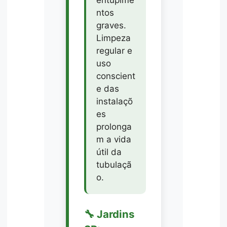
entupime
ntos
graves.
Limpeza
regular e
uso
conscient
e das
instalaçõ
es
prolonga
m a vida
útil da
tubulaçã
o.
🔧 Jardins