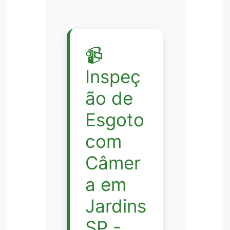
📹
Inspeç
ão de
Esgoto
com
Câmer
a em
Jardins
SP -