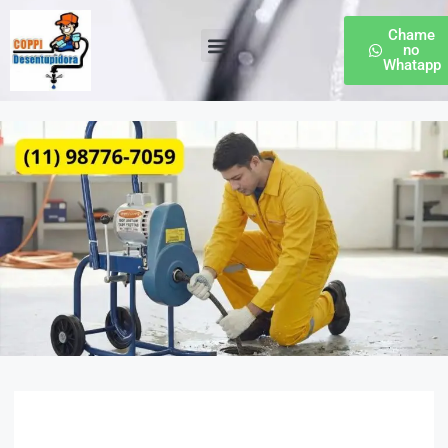
Chame
no
Whatapp
Desentupidora de Esgoto