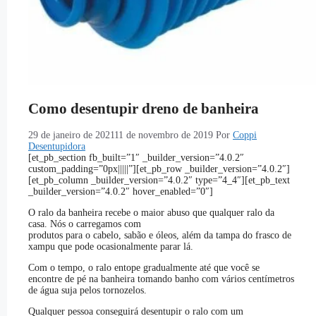
Como desentupir dreno de banheira
29 de janeiro de 2021
11 de novembro de 2019
Por
Coppi
Desentupidora
[et_pb_section fb_built=”1″ _builder_version=”4.0.2″
custom_padding=”0px|||||”][et_pb_row _builder_version=”4.0.2″]
[et_pb_column _builder_version=”4.0.2″ type=”4_4″][et_pb_text
_builder_version=”4.0.2″ hover_enabled=”0″]
O ralo da banheira recebe o maior abuso que qualquer ralo da
casa. Nós o carregamos com
produtos para o cabelo, sabão e óleos, além da tampa do frasco de
xampu que pode ocasionalmente parar lá.
Com o tempo, o ralo entope gradualmente até que você se
encontre de pé na banheira tomando banho com vários centímetros
de água suja pelos tornozelos.
Qualquer pessoa conseguirá desentupir o ralo com um