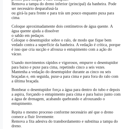
Remova a tampa do dreno inferior (principal) da banheira. Pode
ser necessário desparafusá-la
ou girá-la para frente e para trás um pouco enquanto puxa para
cima.
Coloque aproximadamente dois centímetros de água quente. A
água quente ajuda a dissolver
o sabão em pedaços.
Coloque o desentupidor sobre o ralo, de modo que fique bem
vedado contra a superfície da banheira. A vedação é crítica, porque
é isso que cria sucção e afrouxa o entupimento com a ação do
vácuo.
Usando movimentos rápidos e vigorosos, empurre o desentupidor
para baixo e puxe para cima, repetindo cinco a seis vezes.
Mantenha a vedação do desentupidor durante as cinco ou seis
braçadas e, em seguida, puxe-a para cima e para fora do ralo com
a última braçada.
Bombear o desentupidor força a água para dentro do tubo e depois
a aspira, forçando o entupimento para cima e para baixo junto com
a água de drenagem, acabando quebrando e afrouxando o
entupimento.
Repita o mesmo processo conforme necessário até que o dreno
comece a fluir livremente.
Remova a fita adesiva do transbordamento e substitua a tampa do
dreno.