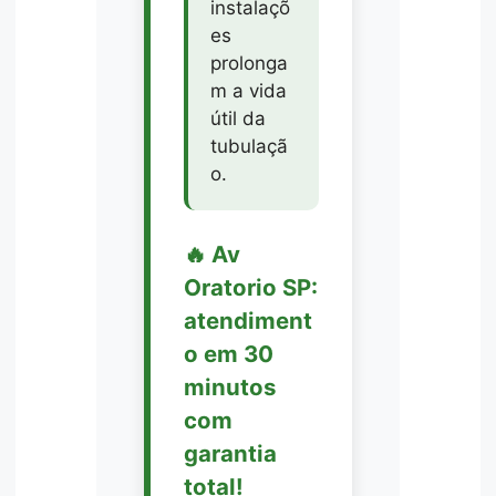
instalaçõ
es
prolonga
m a vida
útil da
tubulaçã
o.
🔥 Av
Oratorio SP:
atendiment
o em 30
minutos
com
garantia
total!