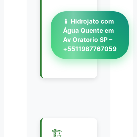
📱 Hidrojato com
Água Quente em
Av Oratorio SP –
+5511987767059
🏗️