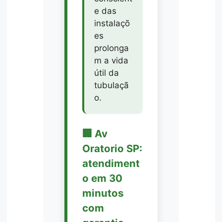
e das
instalaçõ
es
prolonga
m a vida
útil da
tubulaçã
o.
🏢 Av
Oratorio SP:
atendiment
o em 30
minutos
com