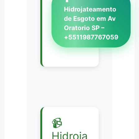
Hidrojateamento
de Esgoto em Av
Oratorio SP –
+5511987767059
📹
Hidroja