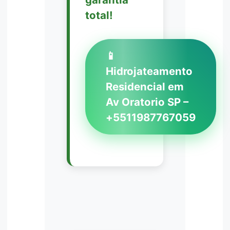
total!
📱
Hidrojateamento
Residencial em
Av Oratorio SP –
+5511987767059