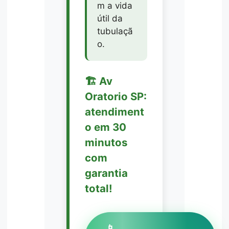
m a vida
útil da
tubulaçã
o.
🏗️ Av
Oratorio SP:
atendiment
o em 30
minutos
com
garantia
total!
📱