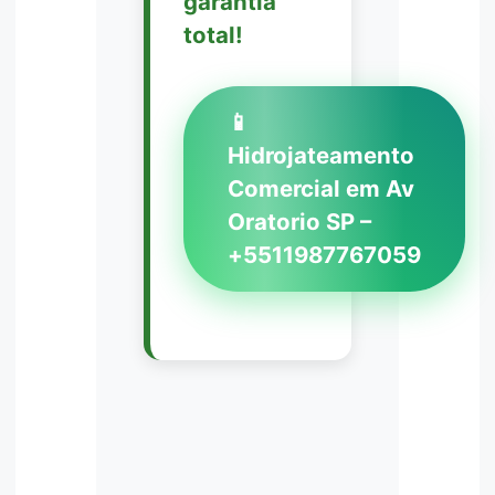
garantia
total!
📱
Hidrojateamento
Comercial em Av
Oratorio SP –
+5511987767059