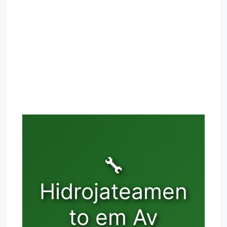
🔧
Hidrojateamen
to em Av