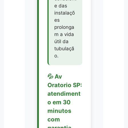
e das
instalaçõ
es
prolonga
m a vida
útil da
tubulaçã
o.
💦 Av
Oratorio SP:
atendiment
o em 30
minutos
com
garantia