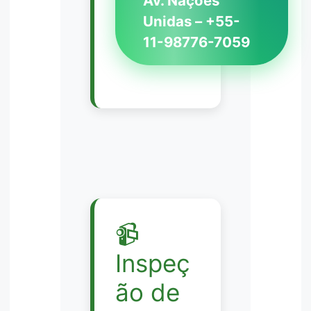
Av. Nações
Unidas – +55-
11-98776-7059
📹
Inspeç
ão de