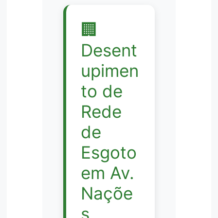
🏢
Desent
upimen
to de
Rede
de
Esgoto
em Av.
Naçõe
s