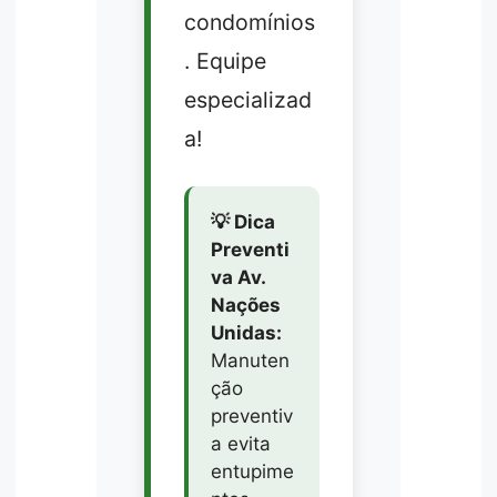
condomínios
. Equipe
especializad
a!
💡 Dica
Preventi
va Av.
Nações
Unidas:
Manuten
ção
preventiv
a evita
entupime