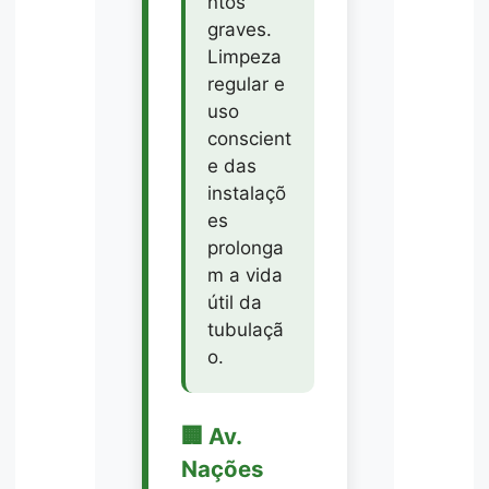
ntos
graves.
Limpeza
regular e
uso
conscient
e das
instalaçõ
es
prolonga
m a vida
útil da
tubulaçã
o.
🏢 Av.
Nações