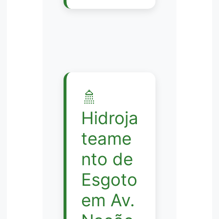
🚿
Hidroja
teame
nto de
Esgoto
em Av.