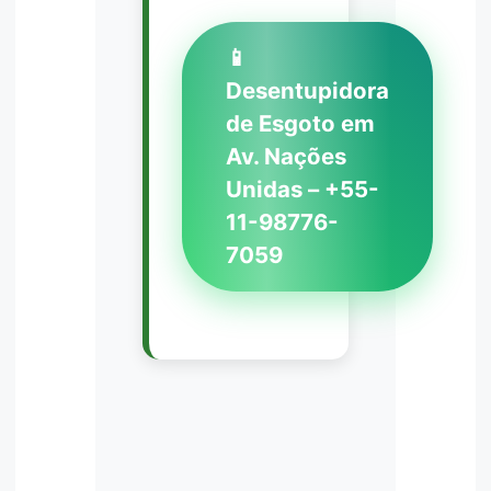
📱
Desentupidora
de Esgoto em
Av. Nações
Unidas – +55-
11-98776-
7059