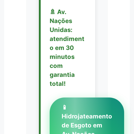
🚿 Av.
Nações
Unidas:
atendiment
o em 30
minutos
com
garantia
total!
📱
Hidrojateamento
de Esgoto em