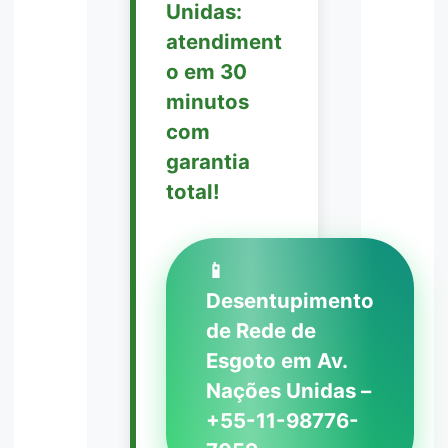
Unidas:
atendiment
o em 30
minutos
com
garantia
total!
📱
Desentupimento
de Rede de
Esgoto em Av.
Nações Unidas –
+55-11-98776-