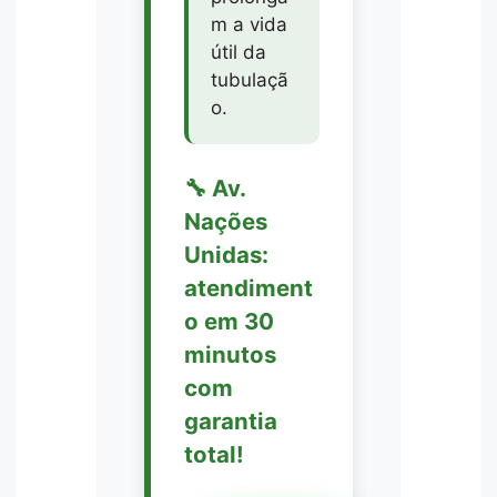
m a vida
útil da
tubulaçã
o.
🔧 Av.
Nações
Unidas:
atendiment
o em 30
minutos
com
garantia
total!