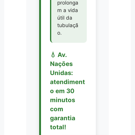
prolonga
m a vida
útil da
tubulaçã
o.
💧 Av.
Nações
Unidas:
atendiment
o em 30
minutos
com
garantia
total!