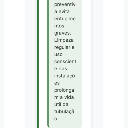
preventiv
a evita
entupime
ntos
graves.
Limpeza
regular e
uso
conscient
e das
instalaçõ
es
prolonga
m a vida
útil da
tubulaçã
o.