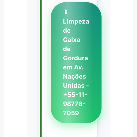
📱
Limpeza
de
Caixa
de
Gordura
em Av.
Nações
Unidas –
+55-11-
98776-
7059