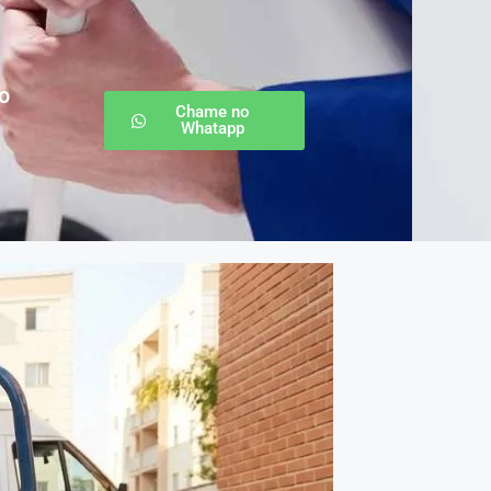
o
Chame no
Whatapp