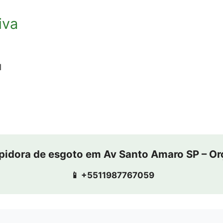
iva
l
pidora de esgoto em Av Santo Amaro SP – O
📱 +5511987767059