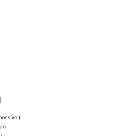
o
l
ossível)
ção
ção