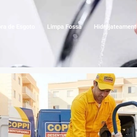
ra de Esgoto
Limpa Fossa
Hidrojateament