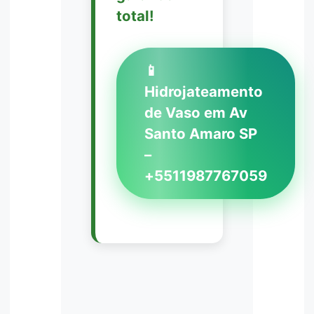
total!
📱
Hidrojateamento
de Vaso em Av
Santo Amaro SP
–
+5511987767059