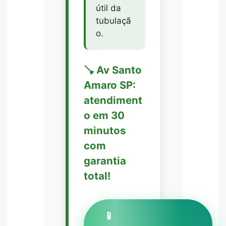
útil da
tubulaçã
o.
🪠 Av Santo
Amaro SP:
atendiment
o em 30
minutos
com
garantia
total!
📱