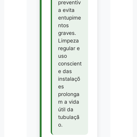
preventiv
a evita
entupime
ntos
graves.
Limpeza
regular e
uso
conscient
e das
instalaçõ
es
prolonga
m a vida
útil da
tubulaçã
o.