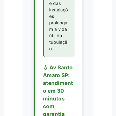
e das
instalaçõ
es
prolonga
m a vida
útil da
tubulaçã
o.
💧 Av Santo
Amaro SP:
atendiment
o em 30
minutos
com
garantia