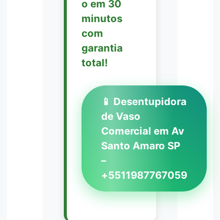
o em 30
minutos
com
garantia
total!
📱 Desentupidora
de Vaso
Comercial em Av
Santo Amaro SP
–
+5511987767059