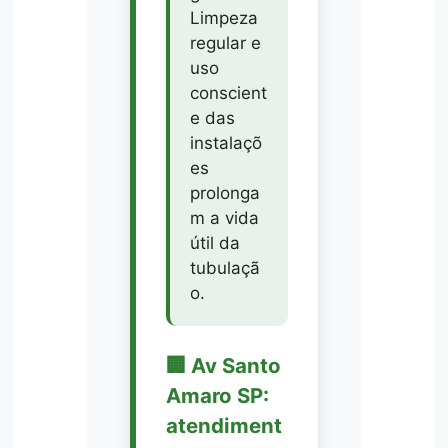
Limpeza
regular e
uso
conscient
e das
instalaçõ
es
prolonga
m a vida
útil da
tubulaçã
o.
🏢 Av Santo
Amaro SP:
atendiment