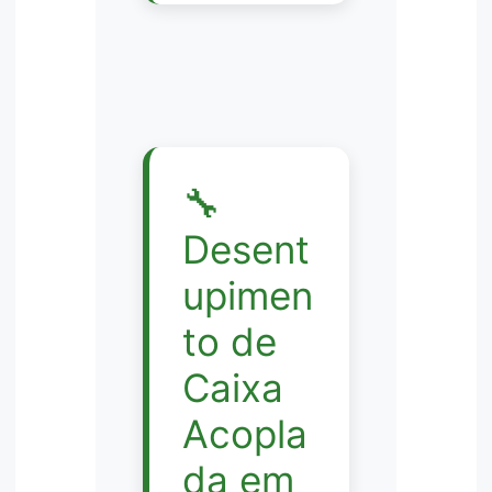
🔧
Desent
upimen
to de
Caixa
Acopla
da em