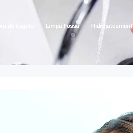
ra de Esgoto
Limpa Fossa
Hidrojateament