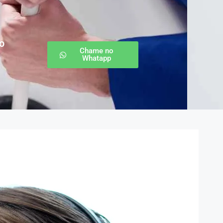
o
Chame no
Whatapp