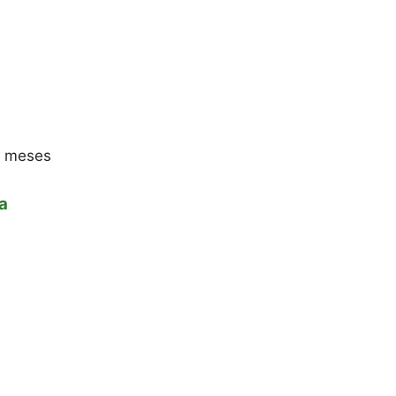
6 meses
a