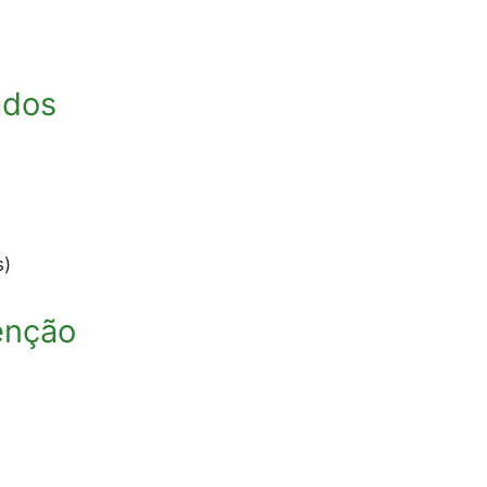
ados
s)
enção