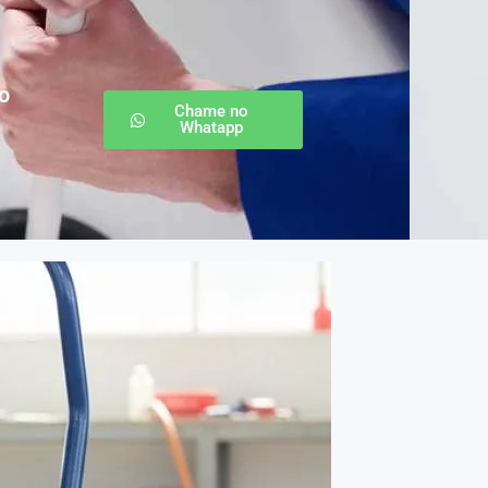
o
Chame no
Whatapp