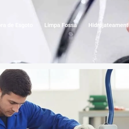
ra de Esgoto
Limpa Fossa
Hidrojateament