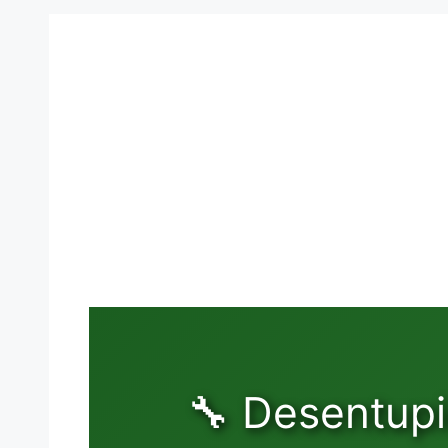
🔧 Desentupi