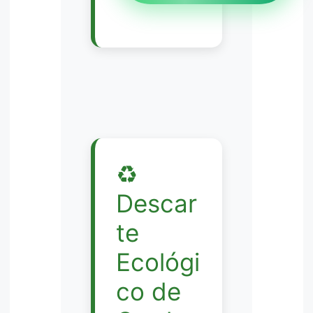
♻️
Descar
te
Ecológi
co de