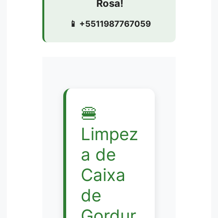
Rosa!
📱 +5511987767059
🍔
Limpez
a de
Caixa
de
Gordur