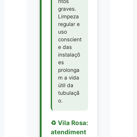
ntos
graves.
Limpeza
regular e
uso
conscient
e das
instalaçõ
es
prolonga
m a vida
útil da
tubulaçã
o.
♻️ Vila Rosa:
atendiment