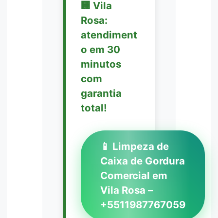
🏢 Vila
Rosa:
atendiment
o em 30
minutos
com
garantia
total!
📱 Limpeza de
Caixa de Gordura
Comercial em
Vila Rosa –
+5511987767059