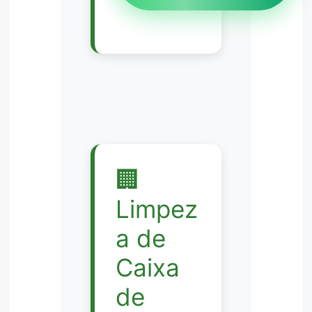
🏢
Limpez
a de
Caixa
de