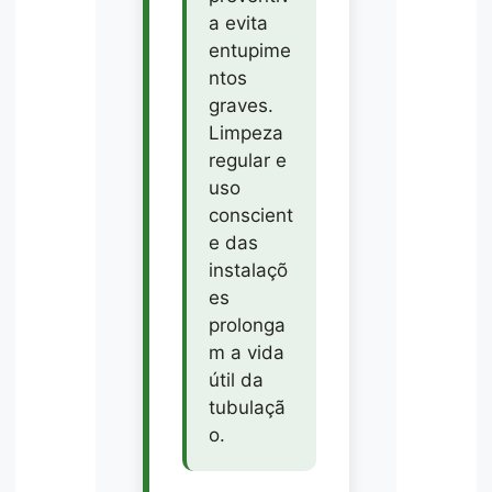
a evita
entupime
ntos
graves.
Limpeza
regular e
uso
conscient
e das
instalaçõ
es
prolonga
m a vida
útil da
tubulaçã
o.