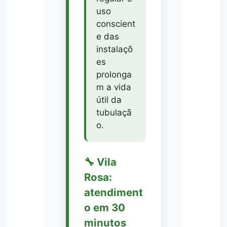
uso
conscient
e das
instalaçõ
es
prolonga
m a vida
útil da
tubulaçã
o.
🔧 Vila
Rosa:
atendiment
o em 30
minutos