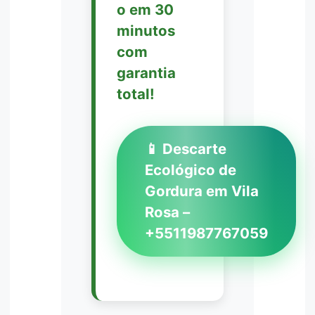
o em 30
minutos
com
garantia
total!
📱 Descarte
Ecológico de
Gordura em Vila
Rosa –
+5511987767059