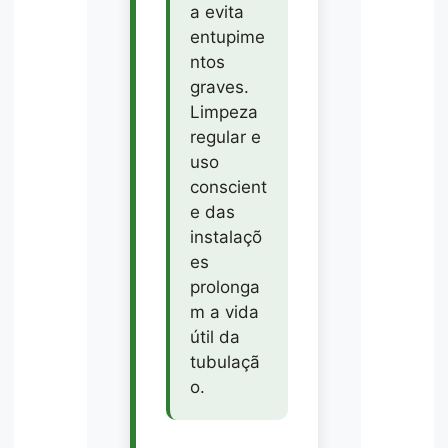
a evita
entupime
ntos
graves.
Limpeza
regular e
uso
conscient
e das
instalaçõ
es
prolonga
m a vida
útil da
tubulaçã
o.