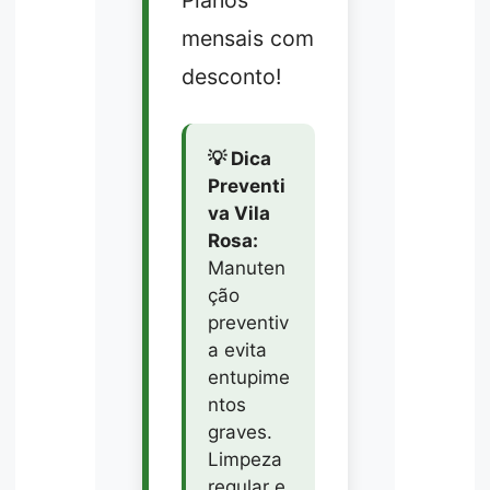
Planos
mensais com
desconto!
💡 Dica
Preventi
va Vila
Rosa:
Manuten
ção
preventiv
a evita
entupime
ntos
graves.
Limpeza
regular e