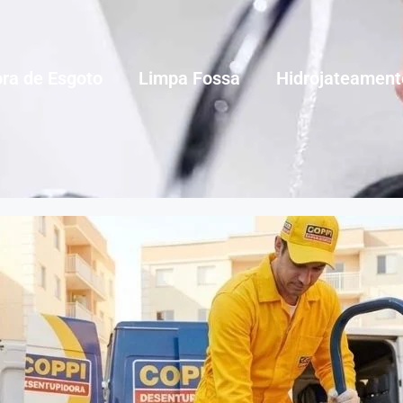
ra de Esgoto
Limpa Fossa
Hidrojateament