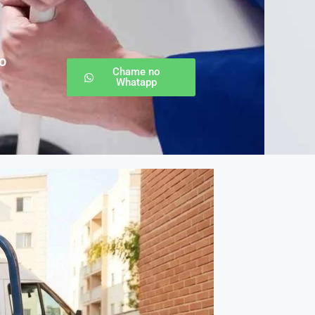
o
Chame no
Whatapp