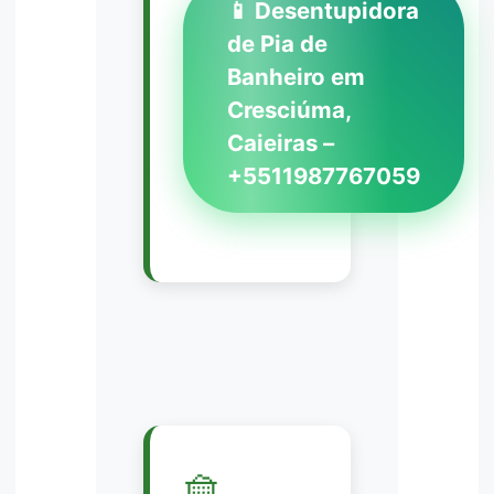
📱 Desentupidora
de Pia de
Banheiro em
Cresciúma,
Caieiras –
+5511987767059
🧺