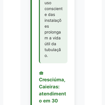
uso
conscient
e das
instalaçõ
es
prolonga
m a vida
útil da
tubulaçã
o.
🧺
Cresciúma,
Caieiras:
atendiment
o em 30