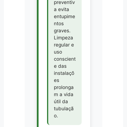
preventiv
a evita
entupime
ntos
graves.
Limpeza
regular e
uso
conscient
e das
instalaçõ
es
prolonga
m a vida
útil da
tubulaçã
o.