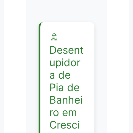
🚿
Desent
upidor
a de
Pia de
Banhei
ro em
Cresci