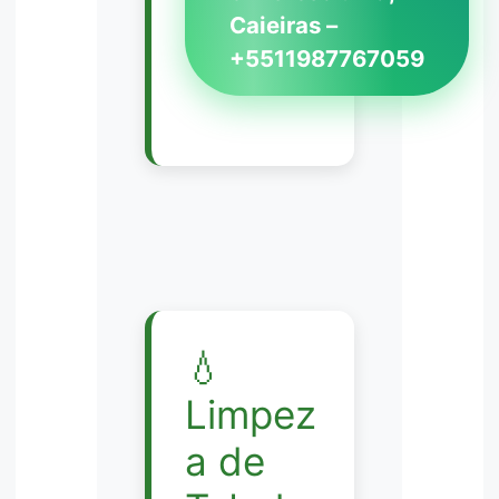
Caieiras –
+5511987767059
💧
Limpez
a de