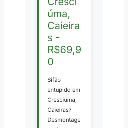
Cresci
úma,
Caieira
s -
R$69,9
0
Sifão
entupido em
Cresciúma,
Caieiras?
Desmontage