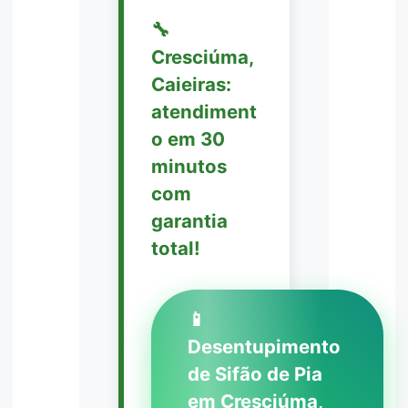
🔧
Cresciúma,
Caieiras:
atendiment
o em 30
minutos
com
garantia
total!
📱
Desentupimento
de Sifão de Pia
em Cresciúma,