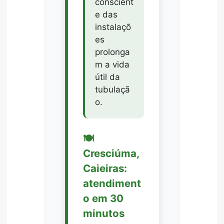
conscient
e das
instalaçõ
es
prolonga
m a vida
útil da
tubulaçã
o.
🍽️
Cresciúma,
Caieiras:
atendiment
o em 30
minutos