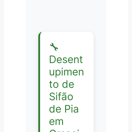
🔧
Desent
upimen
to de
Sifão
de Pia
em