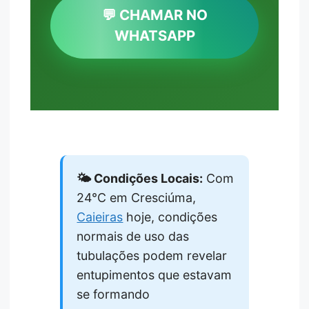
💬 CHAMAR NO
WHATSAPP
🌤️ Condições Locais:
Com
24°C em Cresciúma,
Caieiras
hoje, condições
normais de uso das
tubulações podem revelar
entupimentos que estavam
se formando