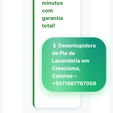
minutos
com
garantia
total!
📱 Desentupidora
de Pia de
Lavanderia em
Cresciúma,
Caieiras –
+5511987767059