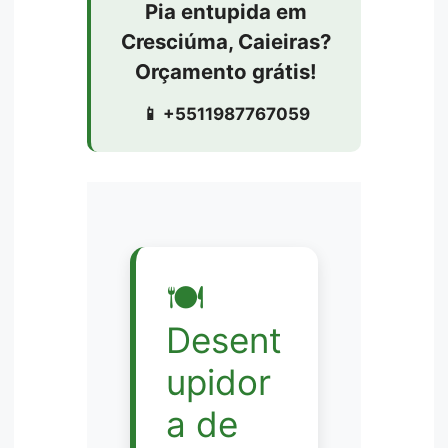
Pia entupida em
Cresciúma, Caieiras?
Orçamento grátis!
📱 +5511987767059
🍽️
Desent
upidor
a de