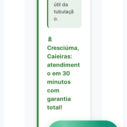
útil da
tubulaçã
o.
🚿
Cresciúma,
Caieiras:
atendiment
o em 30
minutos
com
garantia
total!