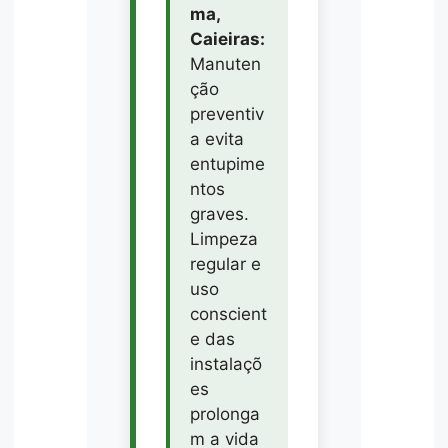
ma,
Caieiras:
Manuten
ção
preventiv
a evita
entupime
ntos
graves.
Limpeza
regular e
uso
conscient
e das
instalaçõ
es
prolonga
m a vida