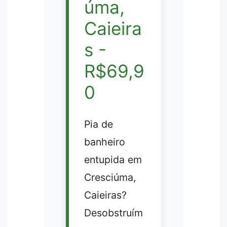
úma,
Caieira
s -
R$69,9
0
Pia de
banheiro
entupida em
Cresciúma,
Caieiras?
Desobstruím