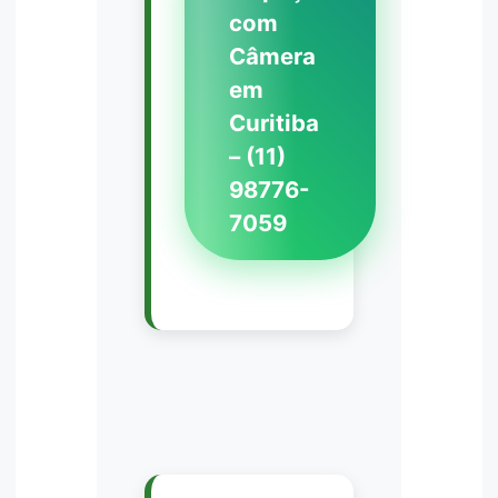
com
Câmera
em
Curitiba
– (11)
98776-
7059