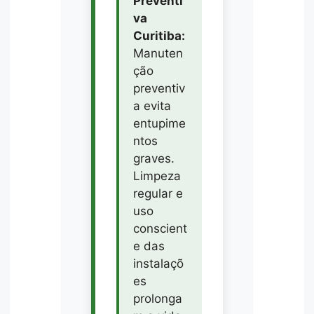
Preventi
va
Curitiba:
Manuten
ção
preventiv
a evita
entupime
ntos
graves.
Limpeza
regular e
uso
conscient
e das
instalaçõ
es
prolonga