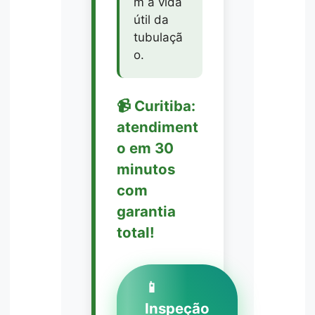
m a vida
útil da
tubulaçã
o.
📹 Curitiba:
atendiment
o em 30
minutos
com
garantia
total!
📱
Inspeção