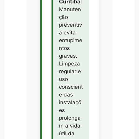
Curitiba:
Manuten
ção
preventiv
a evita
entupime
ntos
graves.
Limpeza
regular e
uso
conscient
e das
instalaçõ
es
prolonga
m a vida
útil da