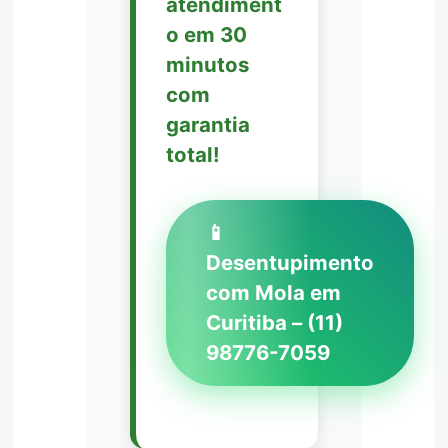
atendiment
o em 30
minutos
com
garantia
total!
📱
Desentupimento
com Mola em
Curitiba – (11)
98776-7059