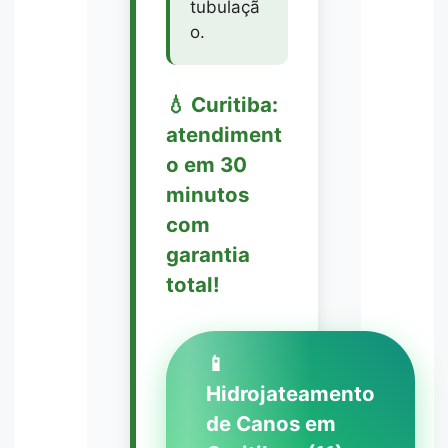
tubulaçã
o.
💧 Curitiba:
atendiment
o em 30
minutos
com
garantia
total!
📱
Hidrojateamento
de Canos em