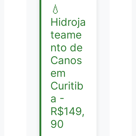
💧
Hidroja
teame
nto de
Canos
em
Curitib
a -
R$149,
90