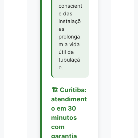
conscient
e das
instalaçõ
es
prolonga
m a vida
útil da
tubulaçã
o.
🏗️ Curitiba:
atendiment
o em 30
minutos
com
garantia