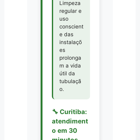
Limpeza
regular e
uso
conscient
e das
instalaçõ
es
prolonga
m a vida
útil da
tubulaçã
o.
🔧 Curitiba:
atendiment
o em 30
minutos