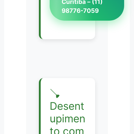
Curitiba – (11)
98776-7059
🪠
Desent
upimen
to com