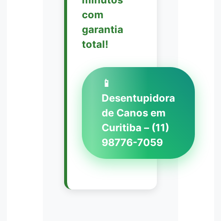
com
garantia
total!
📱
Desentupidora
de Canos em
Curitiba – (11)
98776-7059