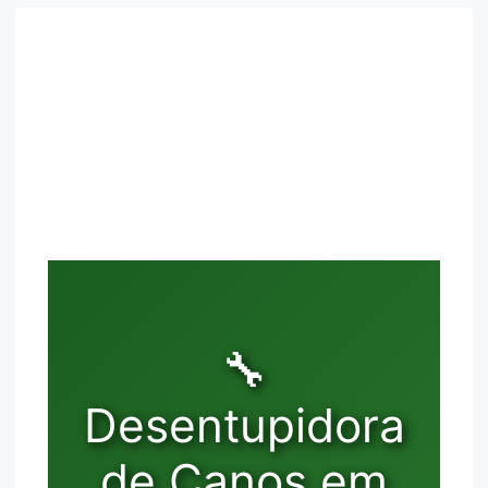
🔧
Desentupidora
de Canos em