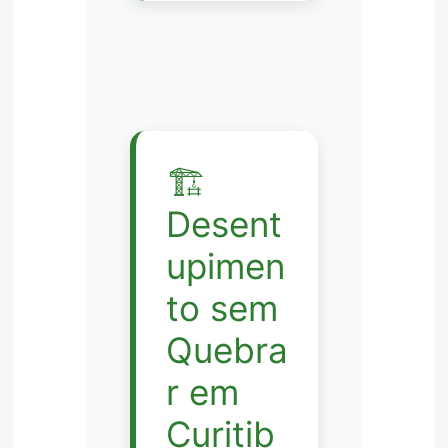
🏗️
Desent
upimen
to sem
Quebra
r em
Curitib