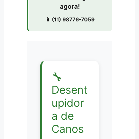
agora!
📱 (11) 98776-7059
🔧
Desent
upidor
a de
Canos