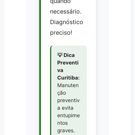
quando
necessário.
Diagnóstico
preciso!
💡 Dica
Preventi
va
Curitiba:
Manuten
ção
preventiv
a evita
entupime
ntos
graves.