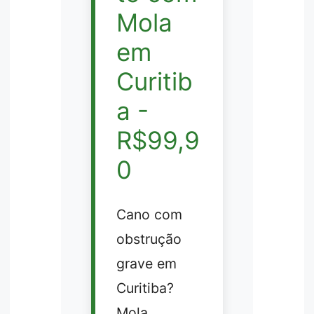
Mola
em
Curitib
a -
R$99,9
0
Cano com
obstrução
grave em
Curitiba?
Mola