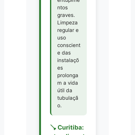
ntos
graves.
Limpeza
regular e
uso
conscient
e das
instalaçõ
es
prolonga
m a vida
útil da
tubulaçã
o.
🪠 Curitiba: