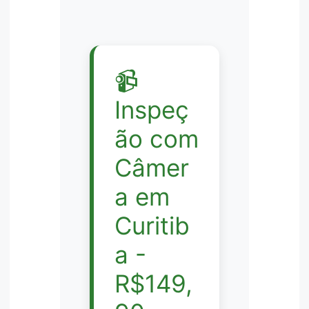
📹
Inspeç
ão com
Câmer
a em
Curitib
a -
R$149,