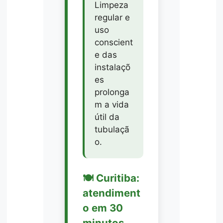
Limpeza
regular e
uso
conscient
e das
instalaçõ
es
prolonga
m a vida
útil da
tubulaçã
o.
🍽️ Curitiba:
atendiment
o em 30
minutos