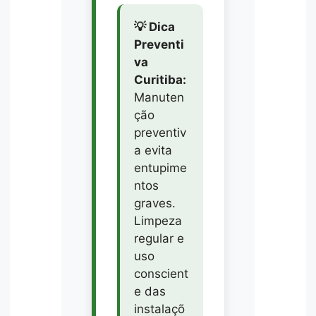
💡 Dica
Preventi
va
Curitiba:
Manuten
ção
preventiv
a evita
entupime
ntos
graves.
Limpeza
regular e
uso
conscient
e das
instalaçõ