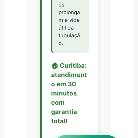
es
prolonga
m a vida
útil da
tubulaçã
o.
🏠 Curitiba:
atendiment
o em 30
minutos
com
garantia
total!