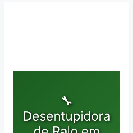
🔧
Desentupidora
de Ralo em