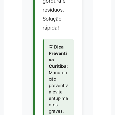
gordura e
resíduos.
Solução
rápida!
💡 Dica
Preventi
va
Curitiba:
Manuten
ção
preventiv
a evita
entupime
ntos
graves.