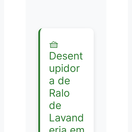
🧺
Desent
upidor
a de
Ralo
de
Lavand
eria em