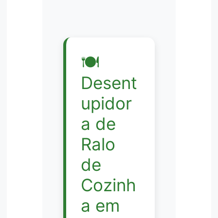
🍽️
Desent
upidor
a de
Ralo
de
Cozinh
a em