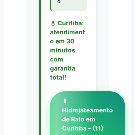
o.
💧 Curitiba:
atendiment
o em 30
minutos
com
garantia
total!
📱
Hidrojateamento
de Ralo em
Curitiba – (11)