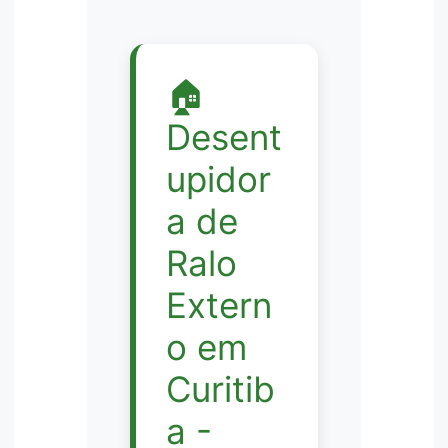
🏠
Desent
upidor
a de
Ralo
Extern
o em
Curitib
a -