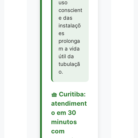
uso
conscient
e das
instalaçõ
es
prolonga
m a vida
útil da
tubulaçã
o.
🧺 Curitiba:
atendiment
o em 30
minutos
com