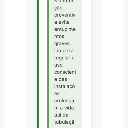
Manuten
ção
preventiv
a evita
entupime
ntos
graves.
Limpeza
regular e
uso
conscient
e das
instalaçõ
es
prolonga
m a vida
útil da
tubulaçã