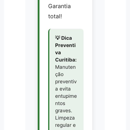
Garantia
total!
💡 Dica
Preventi
va
Curitiba:
Manuten
ção
preventiv
a evita
entupime
ntos
graves.
Limpeza
regular e