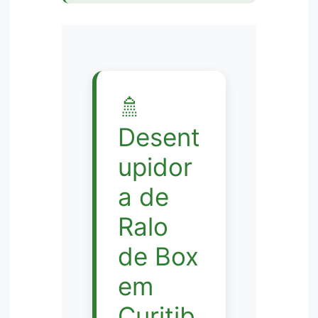
🚿
Desent
upidor
a de
Ralo
de Box
em
Curitib