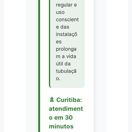
regular e
uso
conscient
e das
instalaçõ
es
prolonga
m a vida
útil da
tubulaçã
o.
🚿 Curitiba:
atendiment
o em 30
minutos