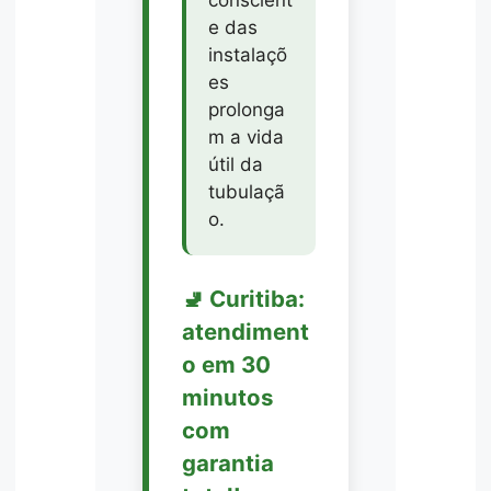
e das
instalaçõ
es
prolonga
m a vida
útil da
tubulaçã
o.
🚽 Curitiba:
atendiment
o em 30
minutos
com
garantia