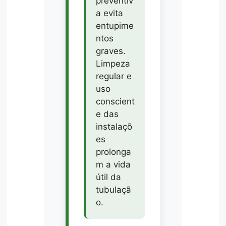
preventiv
a evita
entupime
ntos
graves.
Limpeza
regular e
uso
conscient
e das
instalaçõ
es
prolonga
m a vida
útil da
tubulaçã
o.