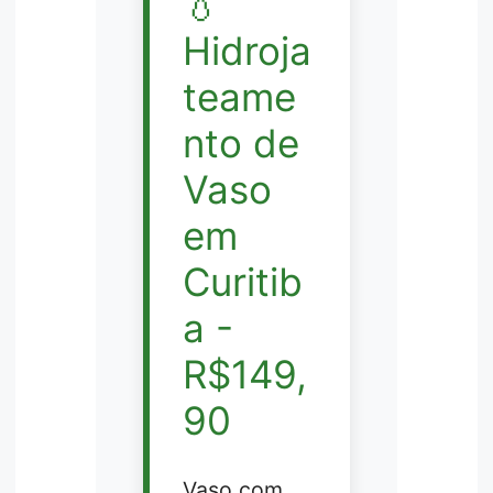
💧
Hidroja
teame
nto de
Vaso
em
Curitib
a -
R$149,
90
Vaso com