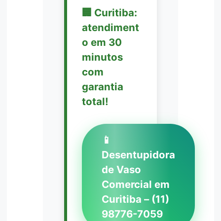
🏢 Curitiba:
atendiment
o em 30
minutos
com
garantia
total!
📱
Desentupidora
de Vaso
Comercial em
Curitiba – (11)
98776-7059