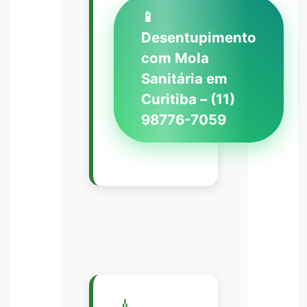
📱
Desentupimento
com Mola
Sanitária em
Curitiba – (11)
98776-7059