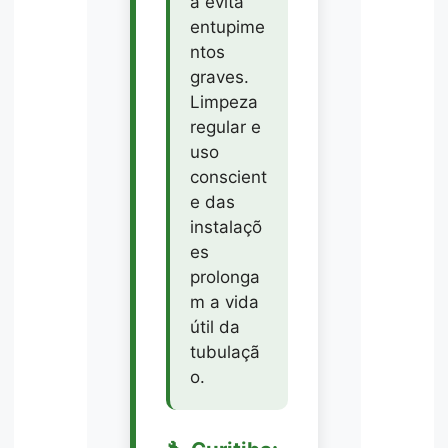
a evita
entupime
ntos
graves.
Limpeza
regular e
uso
conscient
e das
instalaçõ
es
prolonga
m a vida
útil da
tubulaçã
o.