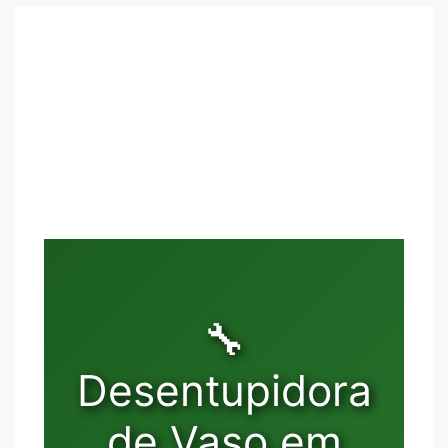
🔧
Desentupidora
de Vaso em