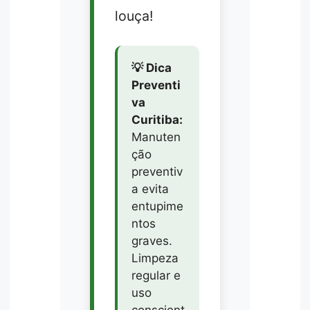
louça!
💡 Dica
Preventi
va
Curitiba:
Manuten
ção
preventiv
a evita
entupime
ntos
graves.
Limpeza
regular e
uso
conscient