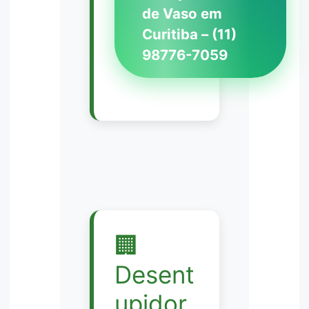
de Vaso em
Curitiba – (11)
98776-7059
🏢
Desent
upidor