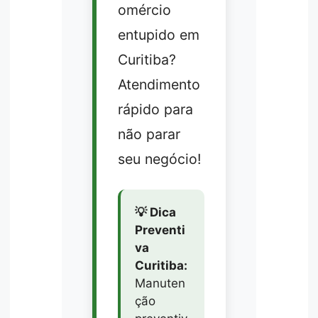
omércio
entupido em
Curitiba?
Atendimento
rápido para
não parar
seu negócio!
💡 Dica
Preventi
va
Curitiba:
Manuten
ção