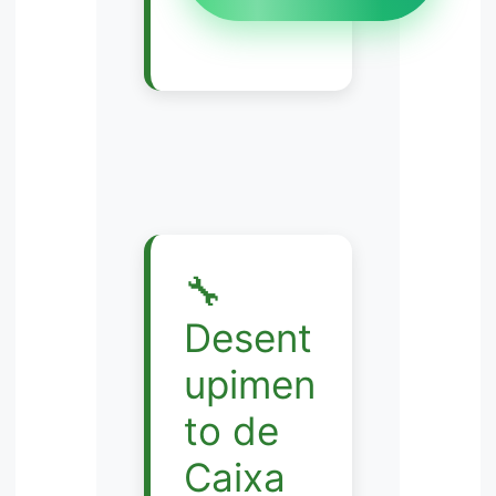
🔧
Desent
upimen
to de
Caixa