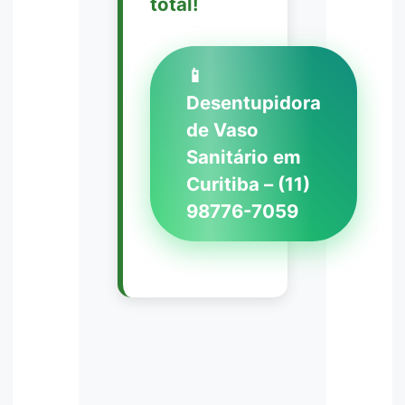
total!
📱
Desentupidora
de Vaso
Sanitário em
Curitiba – (11)
98776-7059