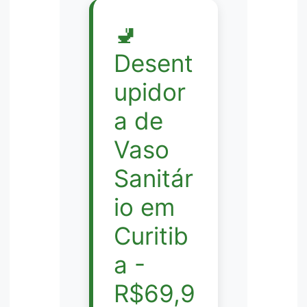
🚽
Desent
upidor
a de
Vaso
Sanitár
io em
Curitib
a -
R$69,9