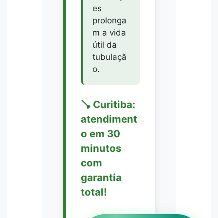
es
prolonga
m a vida
útil da
tubulaçã
o.
🪠 Curitiba:
atendiment
o em 30
minutos
com
garantia
total!