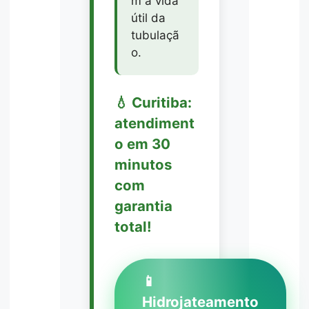
m a vida
útil da
tubulaçã
o.
💧 Curitiba:
atendiment
o em 30
minutos
com
garantia
total!
📱
Hidrojateamento