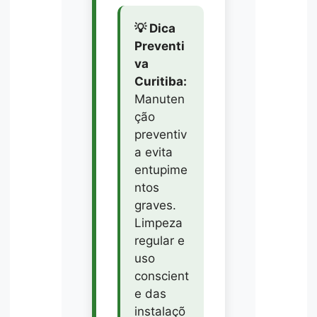
💡 Dica
Preventi
va
Curitiba:
Manuten
ção
preventiv
a evita
entupime
ntos
graves.
Limpeza
regular e
uso
conscient
e das
instalaçõ