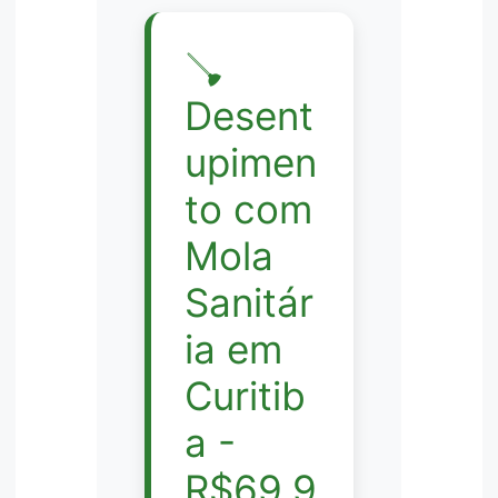
🪠
Desent
upimen
to com
Mola
Sanitár
ia em
Curitib
a -
R$69,9