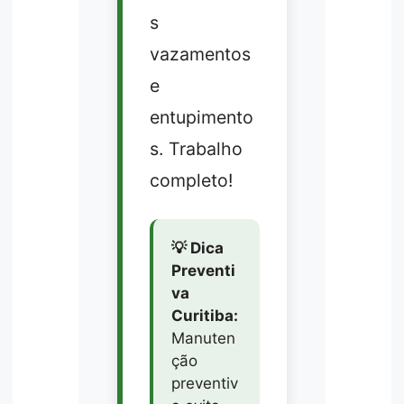
s
vazamentos
e
entupimento
s. Trabalho
completo!
💡 Dica
Preventi
va
Curitiba:
Manuten
ção
preventiv