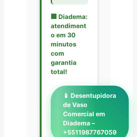
🏢 Diadema:
atendiment
o em 30
minutos
com
garantia
total!
📱 Desentupidora
de Vaso
Comercial em
Diadema –
+5511987767059