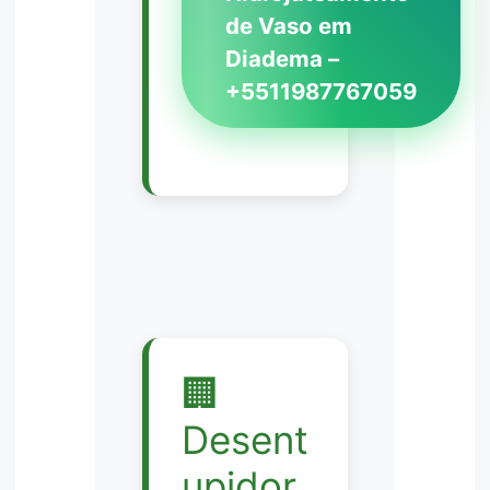
de Vaso em
Diadema –
+5511987767059
🏢
Desent
upidor