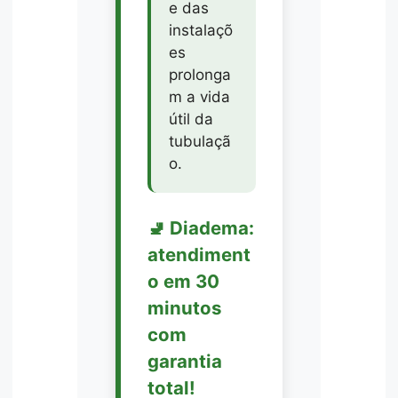
e das
instalaçõ
es
prolonga
m a vida
útil da
tubulaçã
o.
🚽 Diadema:
atendiment
o em 30
minutos
com
garantia
total!