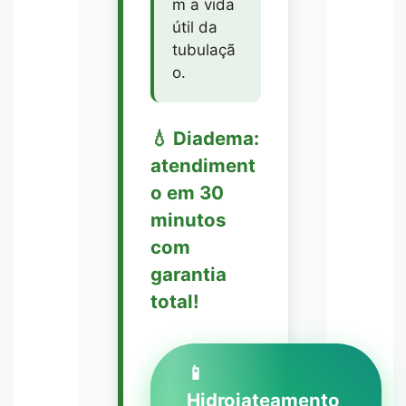
m a vida
útil da
tubulaçã
o.
💧 Diadema:
atendiment
o em 30
minutos
com
garantia
total!
📱
Hidrojateamento