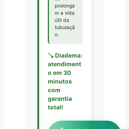
prolonga
m a vida
útil da
tubulaçã
o.
🪠 Diadema:
atendiment
o em 30
minutos
com
garantia
total!