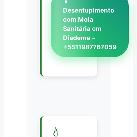
📱
Desentupimento
com Mola
Sanitária em
Diadema –
+5511987767059
💧