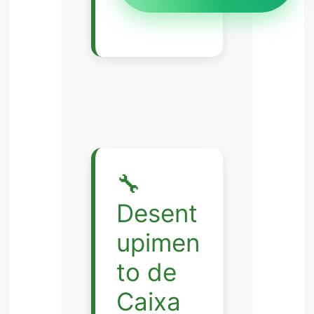
🔧
Desent
upimen
to de
Caixa