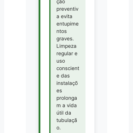
ção
preventiv
a evita
entupime
ntos
graves.
Limpeza
regular e
uso
conscient
e das
instalaçõ
es
prolonga
m a vida
útil da
tubulaçã
o.