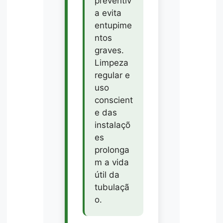
preventiv
a evita
entupime
ntos
graves.
Limpeza
regular e
uso
conscient
e das
instalaçõ
es
prolonga
m a vida
útil da
tubulaçã
o.