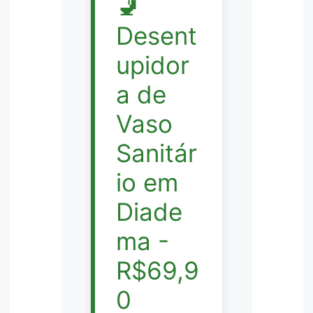
🚽
Desent
upidor
a de
Vaso
Sanitár
io em
Diade
ma -
R$69,9
0