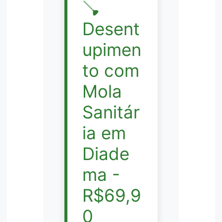
🪠
Desent
upimen
to com
Mola
Sanitár
ia em
Diade
ma -
R$69,9
0