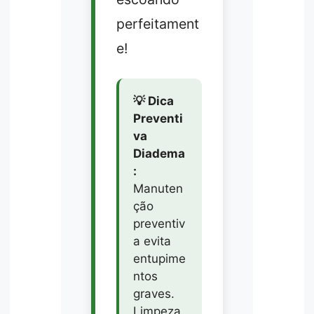
perfeitament
e!
💡 Dica
Preventi
va
Diadema
:
Manuten
ção
preventiv
a evita
entupime
ntos
graves.
Limpeza