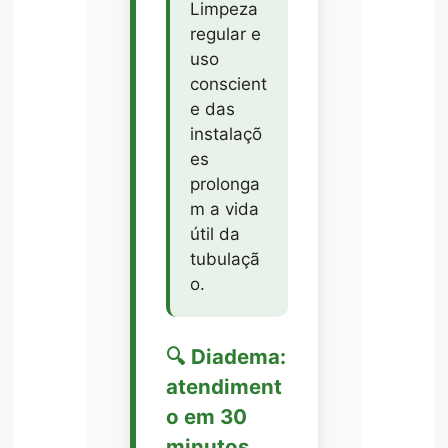
Limpeza
regular e
uso
conscient
e das
instalaçõ
es
prolonga
m a vida
útil da
tubulaçã
o.
🔍 Diadema:
atendiment
o em 30
minutos