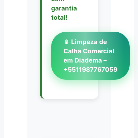
garantia
total!
📱 Limpeza de
Calha Comercial
em Diadema –
+5511987767059