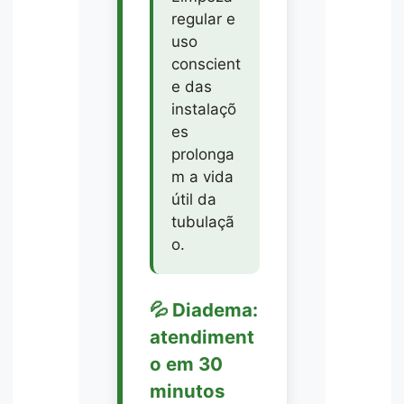
regular e
uso
conscient
e das
instalaçõ
es
prolonga
m a vida
útil da
tubulaçã
o.
💦 Diadema:
atendiment
o em 30
minutos