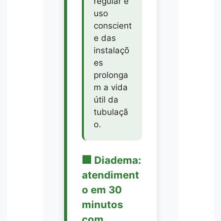
regular e
uso
conscient
e das
instalaçõ
es
prolonga
m a vida
útil da
tubulaçã
o.
🏢 Diadema:
atendiment
o em 30
minutos
com