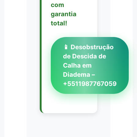
com
garantia
total!
📱 Desobstrução
de Descida de
Calha em
Diadema –
+5511987767059