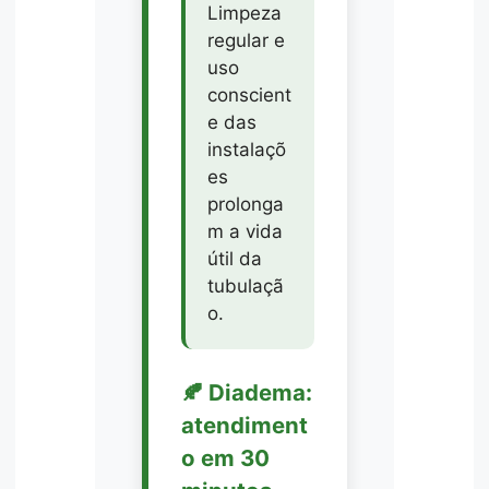
Limpeza
regular e
uso
conscient
e das
instalaçõ
es
prolonga
m a vida
útil da
tubulaçã
o.
🍂 Diadema:
atendiment
o em 30