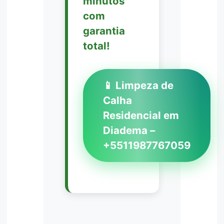
minutos
com
garantia
total!
📱 Limpeza de
Calha
Residencial em
Diadema –
+5511987767059