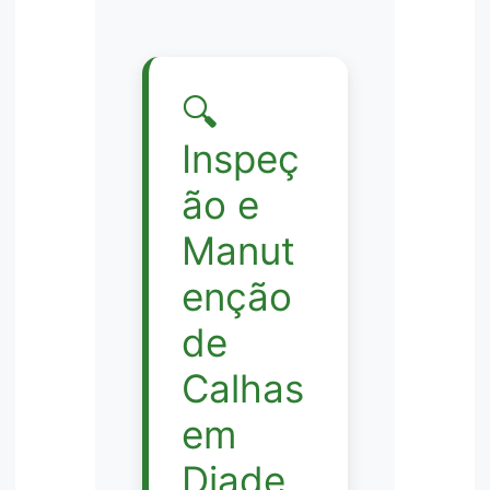
🔍
Inspeç
ão e
Manut
enção
de
Calhas
em
Diade