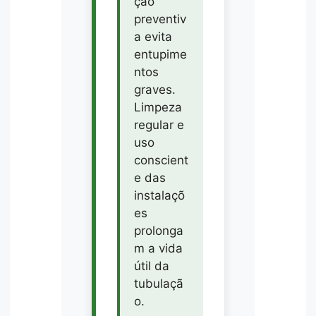
ção
preventiv
a evita
entupime
ntos
graves.
Limpeza
regular e
uso
conscient
e das
instalaçõ
es
prolonga
m a vida
útil da
tubulaçã
o.