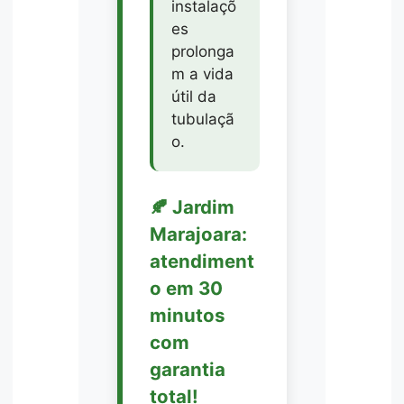
instalaçõ
es
prolonga
m a vida
útil da
tubulaçã
o.
🍂 Jardim
Marajoara:
atendiment
o em 30
minutos
com
garantia
total!