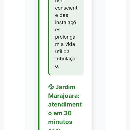
uso
conscient
e das
instalaçõ
es
prolonga
m a vida
útil da
tubulaçã
o.
💦 Jardim
Marajoara:
atendiment
o em 30
minutos