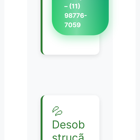
– (11)
98776-
7059
💦
Desob
struçã