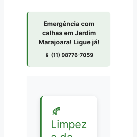
Emergência com
calhas em Jardim
Marajoara! Ligue já!
📱 (11) 98776-7059
🍂
Limpez
a de