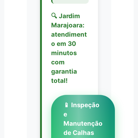
🔍 Jardim
Marajoara:
atendiment
o em 30
minutos
com
garantia
total!
📱 Inspeção
e
Manutenção
de Calhas