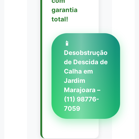
com
garantia
total!
📱
Desobstrução
de Descida de
Calha em
Jardim
Marajoara –
(11) 98776-
7059