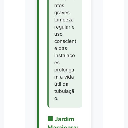
ntos
graves.
Limpeza
regular e
uso
conscient
e das
instalaçõ
es
prolonga
m a vida
útil da
tubulaçã
o.
🏢 Jardim
Marajoara: