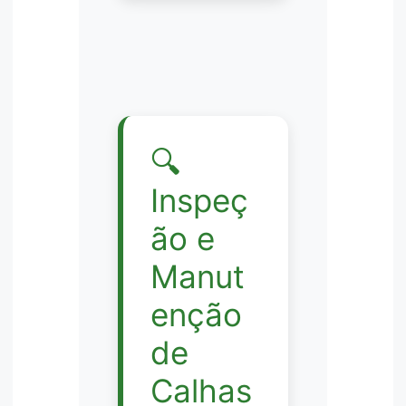
🔍
Inspeç
ão e
Manut
enção
de
Calhas