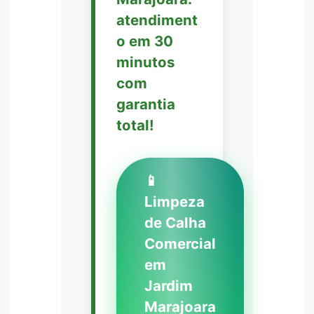
atendiment
o em 30
minutos
com
garantia
total!
📱
Limpeza
de Calha
Comercial
em
Jardim
Marajoara