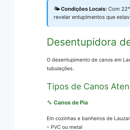
🌤️ Condições Locais:
Com 22°C
revelar entupimentos que esta
Desentupidora d
O desentupimento de canos em Lauz
tubulações.
Tipos de Canos Aten
🔧
Canos de Pia
Em cozinhas e banheiros de Lauzan
– PVC ou metal