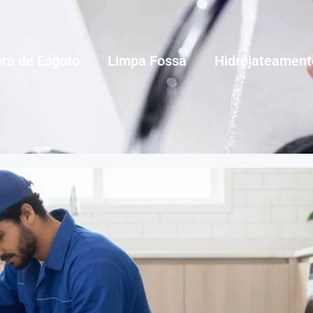
ra de Esgoto
Limpa Fossa
Hidrojateament