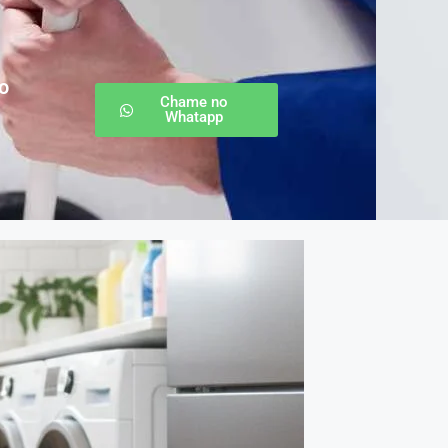
o
Chame no
Whatapp