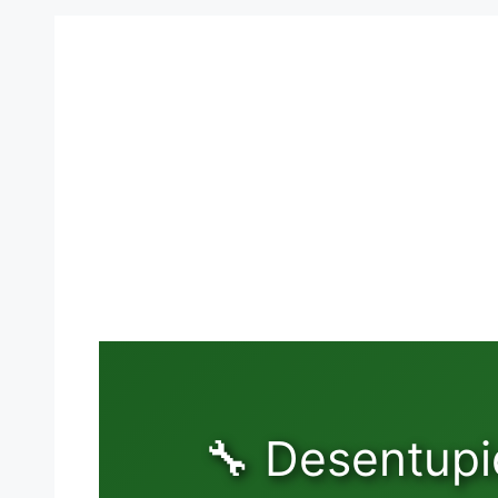
🔧 Desentupi