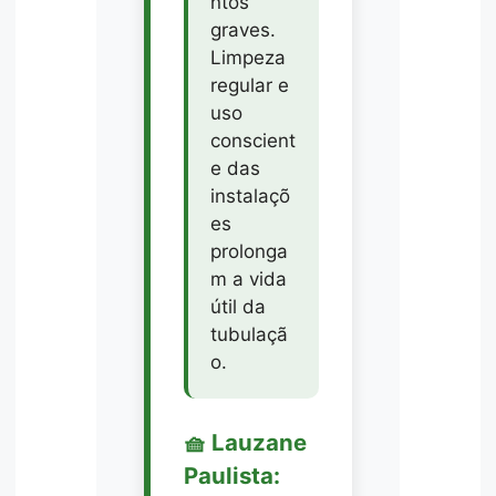
ntos
graves.
Limpeza
regular e
uso
conscient
e das
instalaçõ
es
prolonga
m a vida
útil da
tubulaçã
o.
🧺 Lauzane
Paulista: