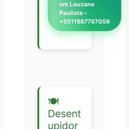
em Lauzane
Paulista –
+5511987767059
🍽️
Desent
upidor