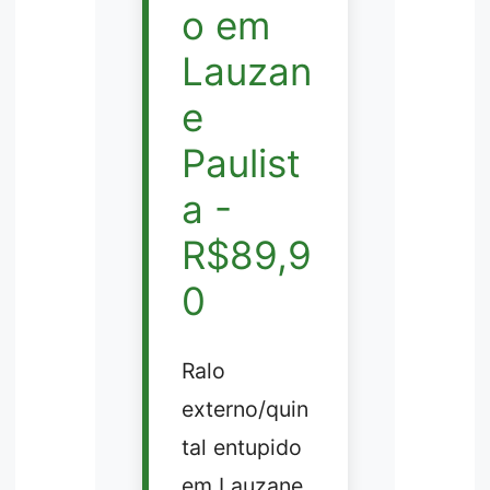
o em
Lauzan
e
Paulist
a -
R$89,9
0
Ralo
externo/quin
tal entupido
em Lauzane