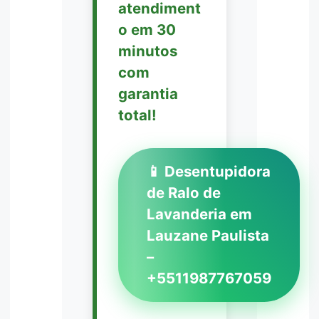
atendiment
o em 30
minutos
com
garantia
total!
📱 Desentupidora
de Ralo de
Lavanderia em
Lauzane Paulista
–
+5511987767059