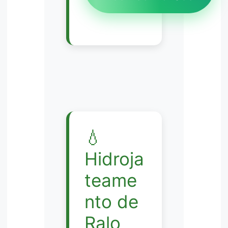
💧
Hidroja
teame
nto de
Ralo