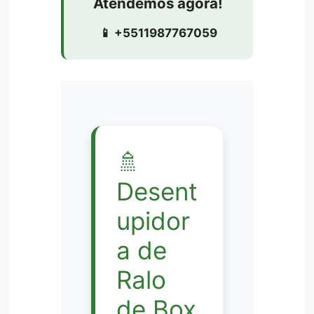
Atendemos agora!
📱 +5511987767059
🚿
Desent
upidor
a de
Ralo
de Box