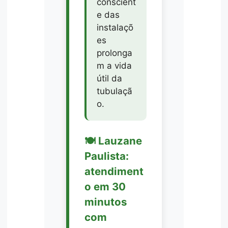
conscient
e das
instalaçõ
es
prolonga
m a vida
útil da
tubulaçã
o.
🍽️ Lauzane
Paulista:
atendiment
o em 30
minutos
com