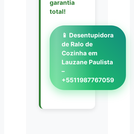
garantia
total!
📱 Desentupidora
de Ralo de
Cozinha em
Lauzane Paulista
–
+5511987767059