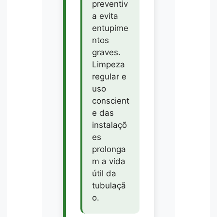
preventiv
a evita
entupime
ntos
graves.
Limpeza
regular e
uso
conscient
e das
instalaçõ
es
prolonga
m a vida
útil da
tubulaçã
o.