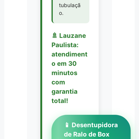
tubulaçã
o.
🚿 Lauzane
Paulista:
atendiment
o em 30
minutos
com
garantia
total!
📱 Desentupidora
de Ralo de Box