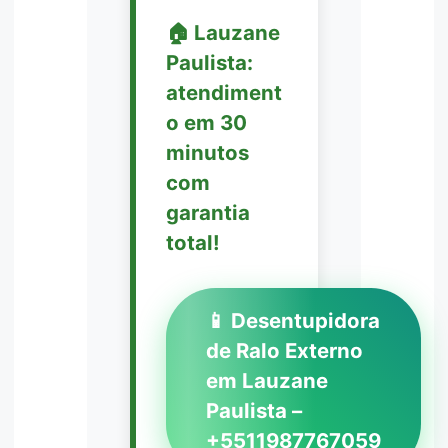
🏠 Lauzane
Paulista:
atendiment
o em 30
minutos
com
garantia
total!
📱 Desentupidora
de Ralo Externo
em Lauzane
Paulista –
+5511987767059