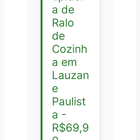
a de
Ralo
de
Cozinh
a em
Lauzan
e
Paulist
a -
R$69,9