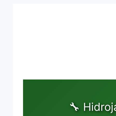
🔧 Hidro