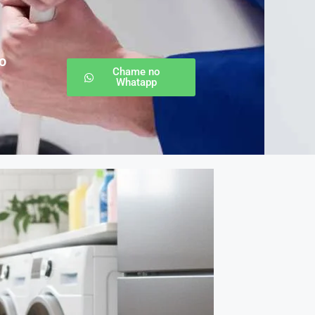
o
Chame no
Whatapp