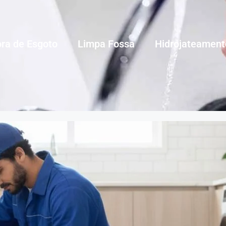
ra de Esgoto
Limpa Fossa
Hidrojateament