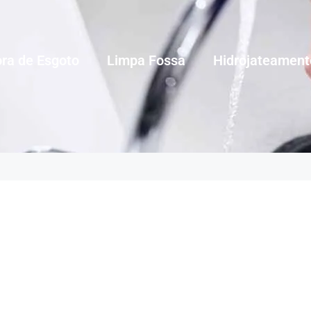
ra de Esgoto
Limpa Fossa
Hidrojateament