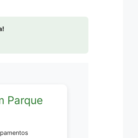
a!
m Parque
ipamentos