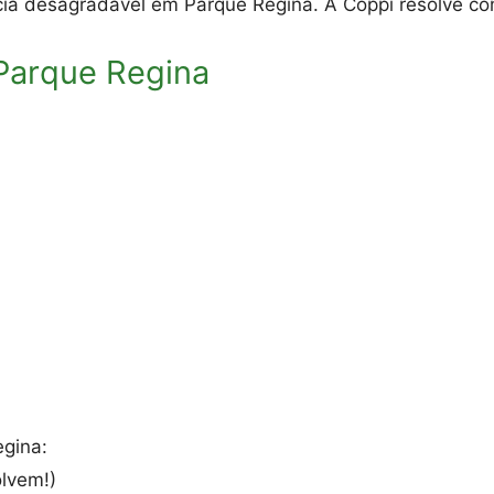
ia desagradável em Parque Regina. A Coppi resolve com
arque Regina
gina:
lvem!)