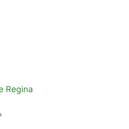
e Regina
s