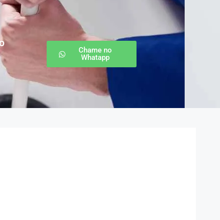
o
Chame no
Whatapp