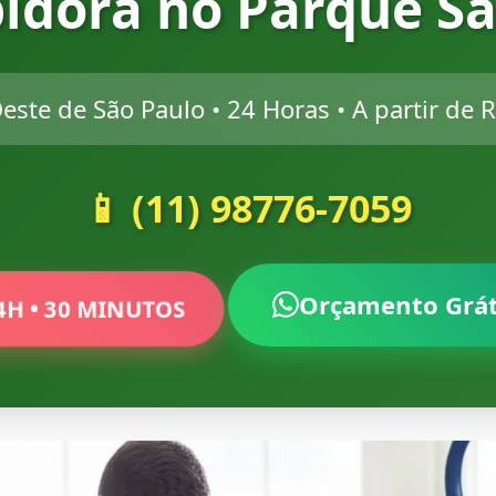
pidora no Parque S
este de São Paulo • 24 Horas • A partir de 
📱 (11) 98776-7059
Orçamento Grá
4H • 30 MINUTOS