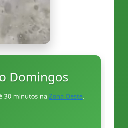
ão Domingos
té 30 minutos na
Zona Oeste
.