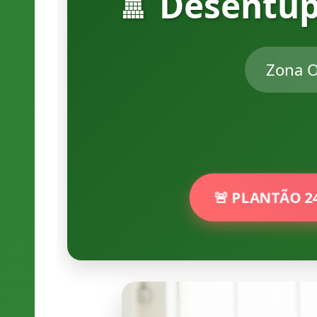
🚿 Desentu
Zona O
🚨 PLANTÃO 2