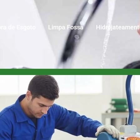
ra de Esgoto
Limpa Fossa
Hidrojateament