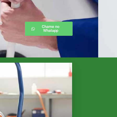
o
Chame no
Whatapp