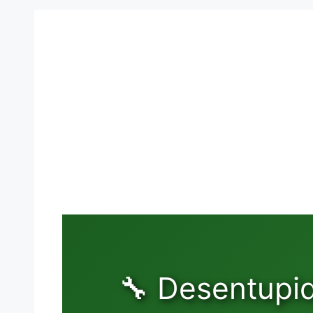
🔧 Desentupi