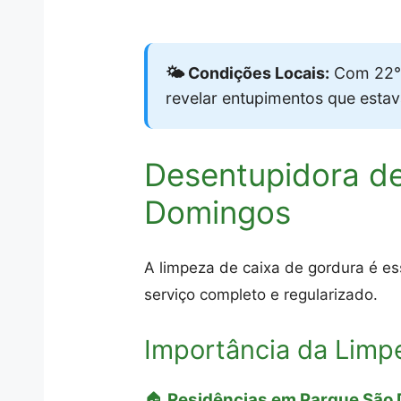
🌤️ Condições Locais:
Com 22°C
revelar entupimentos que esta
Desentupidora d
Domingos
A limpeza de caixa de gordura é e
serviço completo e regularizado.
Importância da Limp
🏠
Residências em Parque São