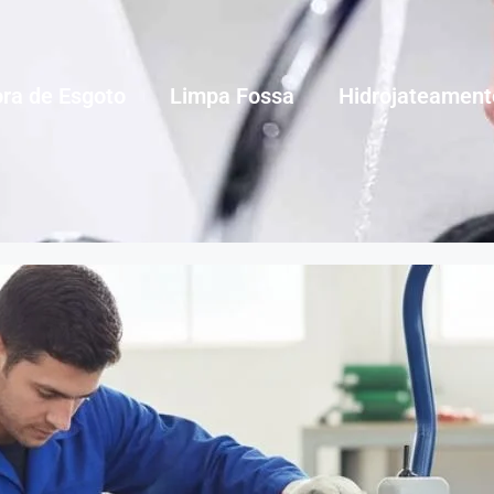
ra de Esgoto
Limpa Fossa
Hidrojateament