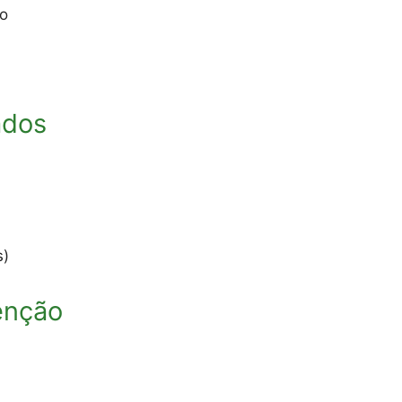
do
ados
s)
enção