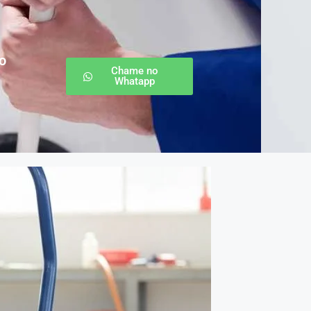
o
Chame no
Whatapp