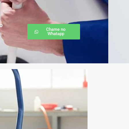
o
Chame no
Whatapp