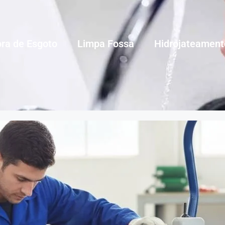
ra de Esgoto
Limpa Fossa
Hidrojateament