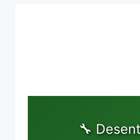
🔧 Desen