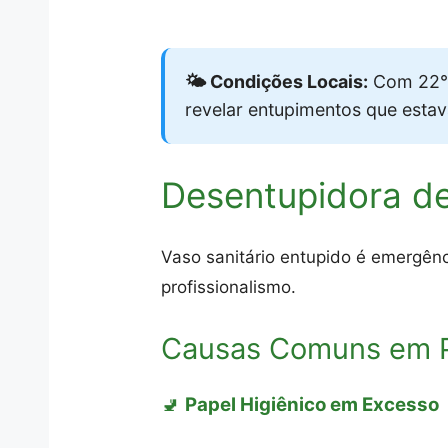
🌤️ Condições Locais:
Com 22°C
revelar entupimentos que esta
Desentupidora d
Vaso sanitário entupido é emergên
profissionalismo.
Causas Comuns em 
🚽
Papel Higiênico em Excesso