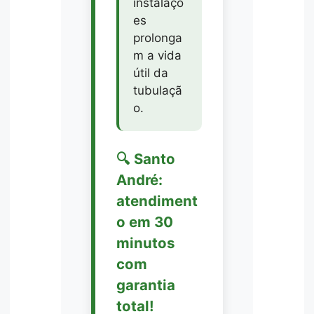
instalaçõ
es
prolonga
m a vida
útil da
tubulaçã
o.
🔍 Santo
André:
atendiment
o em 30
minutos
com
garantia
total!