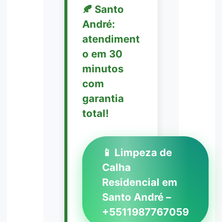
🍂 Santo
André:
atendiment
o em 30
minutos
com
garantia
total!
📱 Limpeza de
Calha
Residencial em
Santo André –
+5511987767059