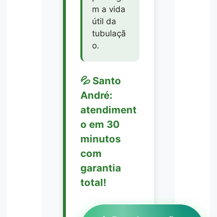
m a vida
útil da
tubulaçã
o.
💦 Santo
André:
atendiment
o em 30
minutos
com
garantia
total!