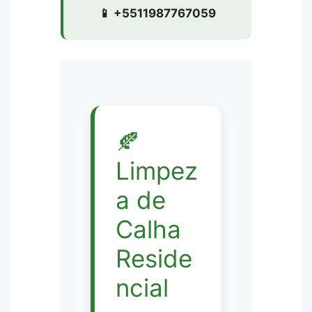
📱 +5511987767059
🍂
Limpez
a de
Calha
Reside
ncial