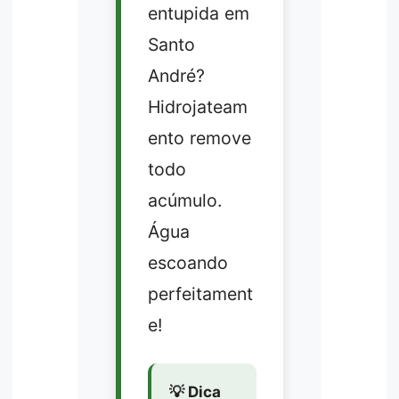
entupida em
Santo
André?
Hidrojateam
ento remove
todo
acúmulo.
Água
escoando
perfeitament
e!
💡 Dica