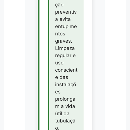
ção
preventiv
a evita
entupime
ntos
graves.
Limpeza
regular e
uso
conscient
e das
instalaçõ
es
prolonga
m a vida
útil da
tubulaçã
o.