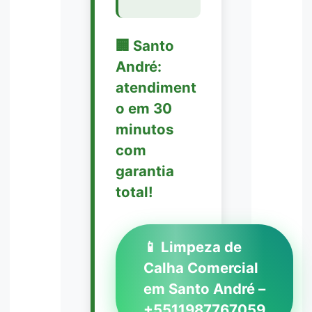
🏢 Santo
André:
atendiment
o em 30
minutos
com
garantia
total!
📱 Limpeza de
Calha Comercial
em Santo André –
+5511987767059