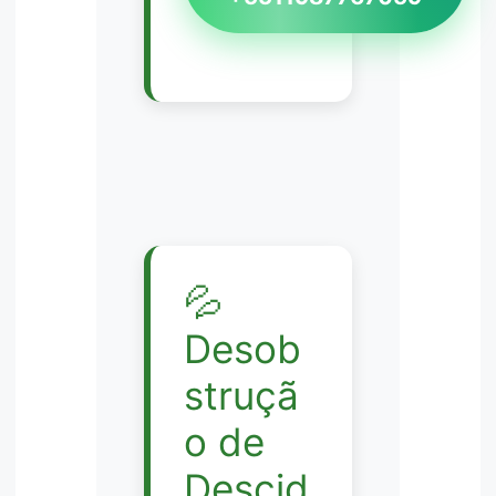
💦
Desob
struçã
o de
Descid