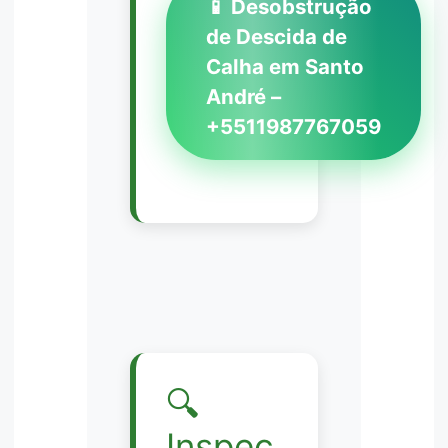
📱 Desobstrução
de Descida de
Calha em Santo
André –
+5511987767059
🔍
Inspeç