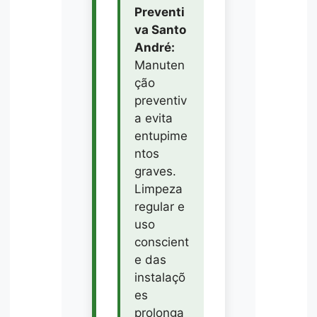
Preventi
va Santo
André:
Manuten
ção
preventiv
a evita
entupime
ntos
graves.
Limpeza
regular e
uso
conscient
e das
instalaçõ
es
prolonga