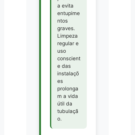
a evita
entupime
ntos
graves.
Limpeza
regular e
uso
conscient
e das
instalaçõ
es
prolonga
m a vida
útil da
tubulaçã
o.