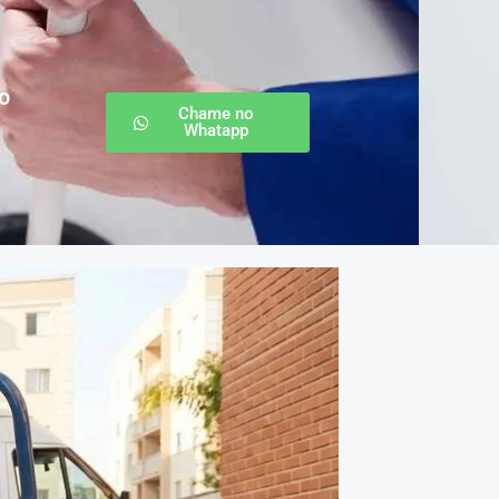
o
Chame no
Whatapp