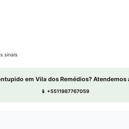
s sinais
entupido em Vila dos Remédios? Atendemos 
📱 +5511987767059