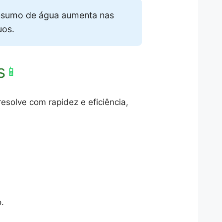
nsumo de água aumenta nas
uos.
s
📱
solve com rapidez e eficiência,
.