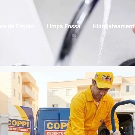
ra de Esgoto
Limpa Fossa
Hidrojateament