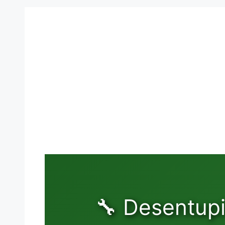
🔧 Desentupi