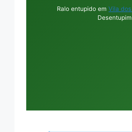
Ralo entupido em
Vila do
Desentupimo