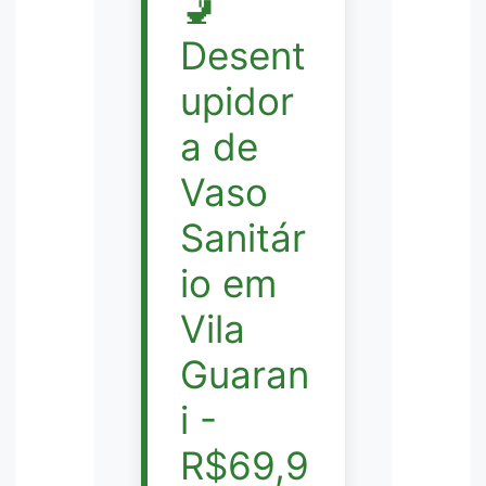
🚽
Desent
upidor
a de
Vaso
Sanitár
io em
Vila
Guaran
i -
R$69,9