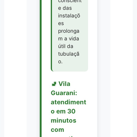
conscient
e das
instalaçõ
es
prolonga
m a vida
útil da
tubulaçã
o.
🚽 Vila
Guarani:
atendiment
o em 30
minutos
com