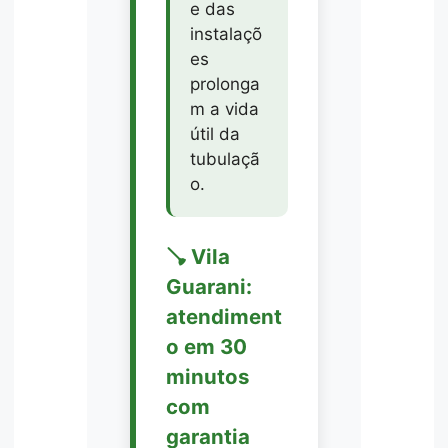
e das
instalaçõ
es
prolonga
m a vida
útil da
tubulaçã
o.
🪠 Vila
Guarani:
atendiment
o em 30
minutos
com
garantia