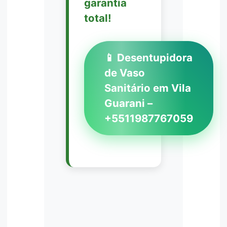
garantia
total!
📱 Desentupidora
de Vaso
Sanitário em Vila
Guarani –
+5511987767059