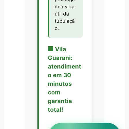
m a vida
útil da
tubulaçã
o.
🏢 Vila
Guarani:
atendiment
o em 30
minutos
com
garantia
total!