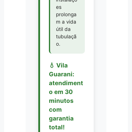
es
prolonga
m a vida
útil da
tubulaçã
o.
💧 Vila
Guarani:
atendiment
o em 30
minutos
com
garantia
total!