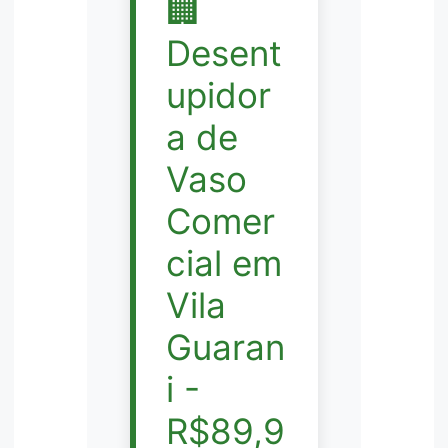
🏢
Desent
upidor
a de
Vaso
Comer
cial em
Vila
Guaran
i -
R$89,9