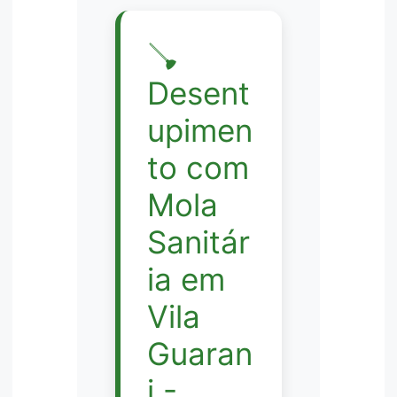
🪠
Desent
upimen
to com
Mola
Sanitár
ia em
Vila
Guaran
i -