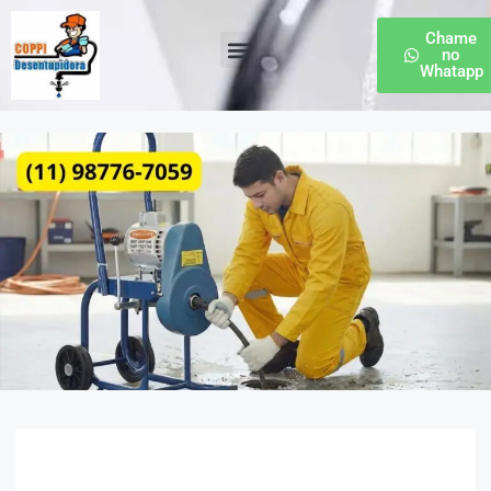
Chame
no
Whatapp
Desentupidora de Esgoto