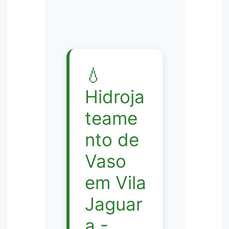
💧
Hidroja
teame
nto de
Vaso
em Vila
Jaguar
a -