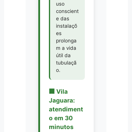
uso
conscient
e das
instalaçõ
es
prolonga
m a vida
útil da
tubulaçã
o.
🏢 Vila
Jaguara:
atendiment
o em 30
minutos