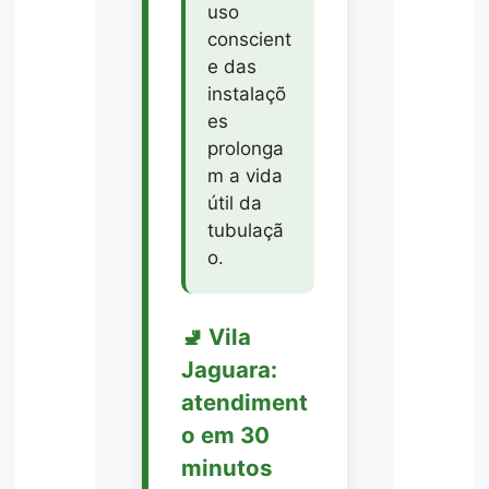
uso
conscient
e das
instalaçõ
es
prolonga
m a vida
útil da
tubulaçã
o.
🚽 Vila
Jaguara:
atendiment
o em 30
minutos