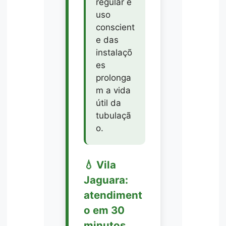
regular e
uso
conscient
e das
instalaçõ
es
prolonga
m a vida
útil da
tubulaçã
o.
💧 Vila
Jaguara:
atendiment
o em 30
minutos