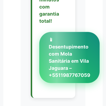
com
garantia
total!
📱
Desentupimento
com Mola
Sanitária em Vila
Jaguara –
+5511987767059