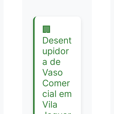
🏢
Desent
upidor
a de
Vaso
Comer
cial em
Vila