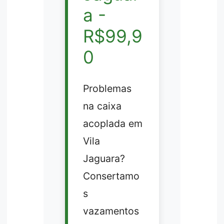
a -
R$99,9
0
Problemas
na caixa
acoplada em
Vila
Jaguara?
Consertamo
s
vazamentos