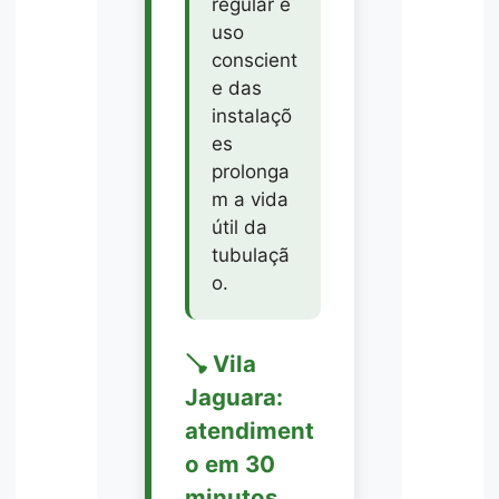
regular e
uso
conscient
e das
instalaçõ
es
prolonga
m a vida
útil da
tubulaçã
o.
🪠 Vila
Jaguara:
atendiment
o em 30
minutos