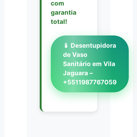
com
garantia
total!
📱 Desentupidora
de Vaso
Sanitário em Vila
Jaguara –
+5511987767059