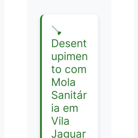
🪠
Desent
upimen
to com
Mola
Sanitár
ia em
Vila
Jaguar