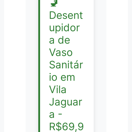
🚽
Desent
upidor
a de
Vaso
Sanitár
io em
Vila
Jaguar
a -
R$69,9