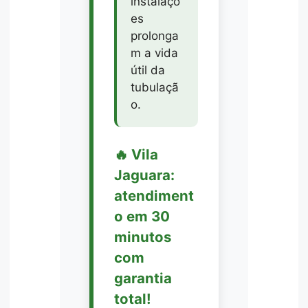
instalaçõ
es
prolonga
m a vida
útil da
tubulaçã
o.
🔥 Vila
Jaguara:
atendiment
o em 30
minutos
com
garantia
total!