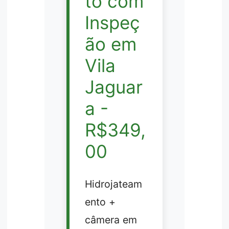
to com
Inspeç
ão em
Vila
Jaguar
a -
R$349,
00
Hidrojateam
ento +
câmera em