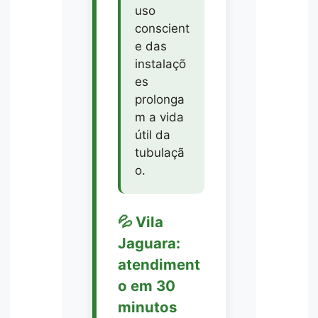
uso
conscient
e das
instalaçõ
es
prolonga
m a vida
útil da
tubulaçã
o.
💦 Vila
Jaguara:
atendiment
o em 30
minutos