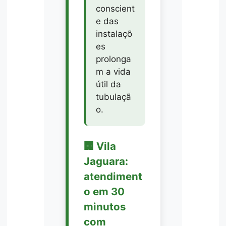
conscient
e das
instalaçõ
es
prolonga
m a vida
útil da
tubulaçã
o.
🏢 Vila
Jaguara:
atendiment
o em 30
minutos
com