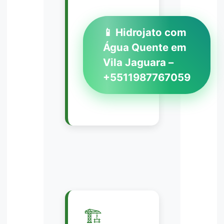
📱 Hidrojato com
Água Quente em
Vila Jaguara –
+5511987767059
🏗️