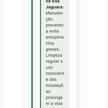
va Vila
Jaguara:
Manuten
ção
preventiv
a evita
entupime
ntos
graves.
Limpeza
regular e
uso
conscient
e das
instalaçõ
es
prolonga
m a vida