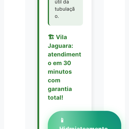
útil da
tubulaçã
o.
🏗️ Vila
Jaguara:
atendiment
o em 30
minutos
com
garantia
total!
📱
Hidrojateamento