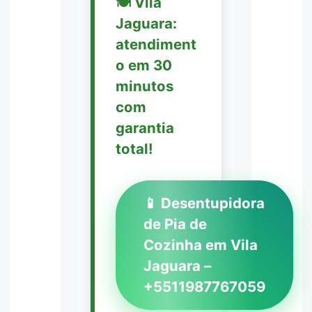
🍽️ Vila
Jaguara:
atendiment
o em 30
minutos
com
garantia
total!
📱 Desentupidora
de Pia de
Cozinha em Vila
Jaguara –
+5511987767059