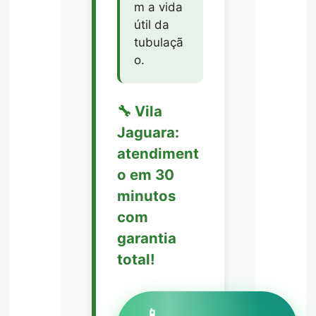
m a vida
útil da
tubulaçã
o.
🔧 Vila
Jaguara:
atendiment
o em 30
minutos
com
garantia
total!
📱