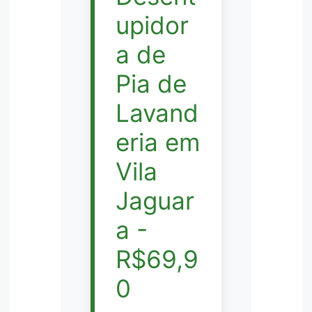
upidor
a de
Pia de
Lavand
eria em
Vila
Jaguar
a -
R$69,9
0