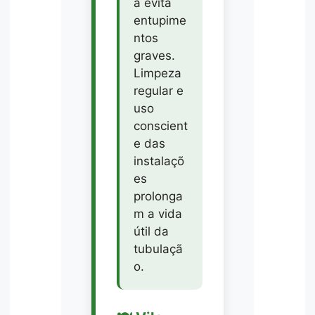
a evita
entupime
ntos
graves.
Limpeza
regular e
uso
conscient
e das
instalaçõ
es
prolonga
m a vida
útil da
tubulaçã
o.