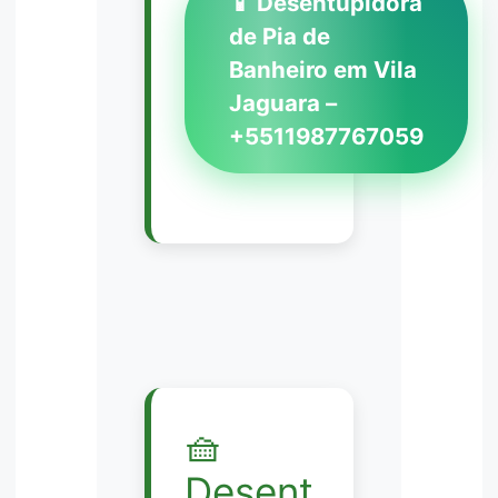
📱 Desentupidora
de Pia de
Banheiro em Vila
Jaguara –
+5511987767059
🧺
Desent