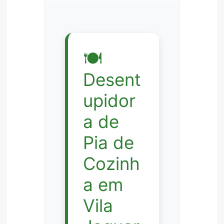
🍽️
Desent
upidor
a de
Pia de
Cozinh
a em
Vila