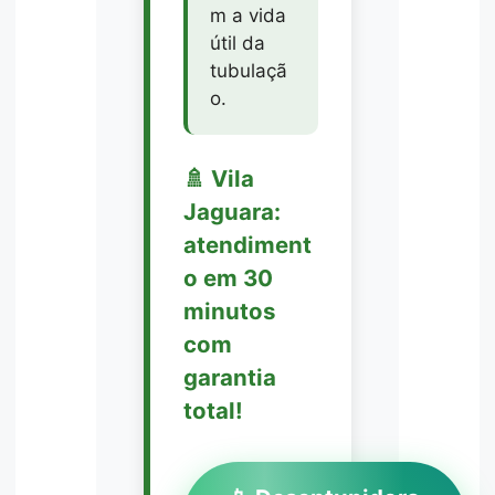
m a vida
útil da
tubulaçã
o.
🚿 Vila
Jaguara:
atendiment
o em 30
minutos
com
garantia
total!