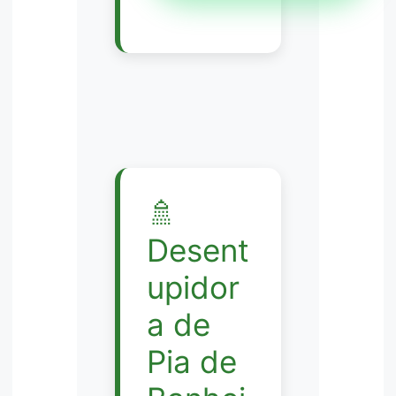
🚿
Desent
upidor
a de
Pia de