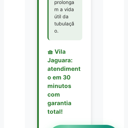
prolonga
m a vida
útil da
tubulaçã
o.
🧺 Vila
Jaguara:
atendiment
o em 30
minutos
com
garantia
total!