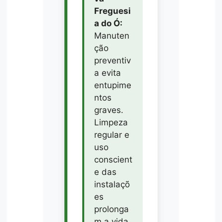
Freguesi
a do Ó:
Manuten
ção
preventiv
a evita
entupime
ntos
graves.
Limpeza
regular e
uso
conscient
e das
instalaçõ
es
prolonga
m a vida