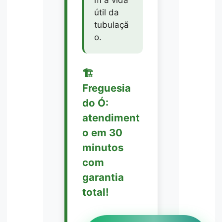
m a vida
útil da
tubulaçã
o.
🏗️
Freguesia
do Ó:
atendiment
o em 30
minutos
com
garantia
total!