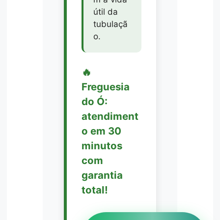
útil da
tubulaçã
o.
🔥
Freguesia
do Ó:
atendiment
o em 30
minutos
com
garantia
total!