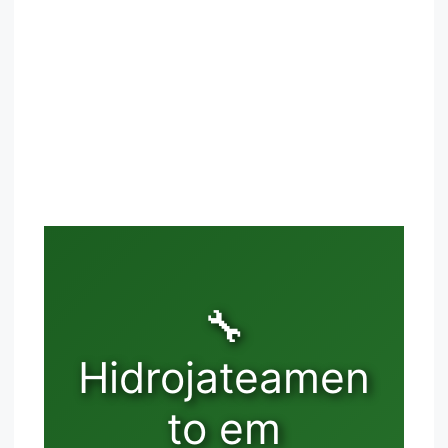
🔧
Hidrojateamen
to em