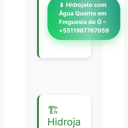
📱 Hidrojato com
Água Quente em
Freguesia do Ó –
+5511987767059
🏗️
Hidroja