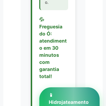
o.
💦
Freguesia
do Ó:
atendiment
o em 30
minutos
com
garantia
total!
📱
Hidrojateamento