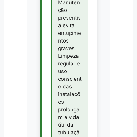
Manuten
ção
preventiv
a evita
entupime
ntos
graves.
Limpeza
regular e
uso
conscient
e das
instalaçõ
es
prolonga
m a vida
útil da
tubulaçã