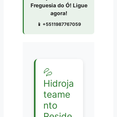
Freguesia do Ó! Ligue
agora!
📱 +5511987767059
💦
Hidroja
teame
nto
Reside