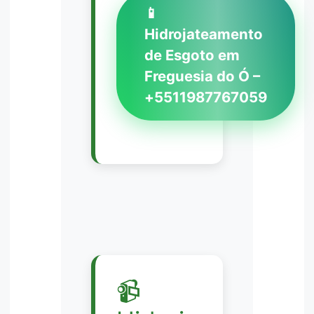
📱
Hidrojateamento
de Esgoto em
Freguesia do Ó –
+5511987767059
📹