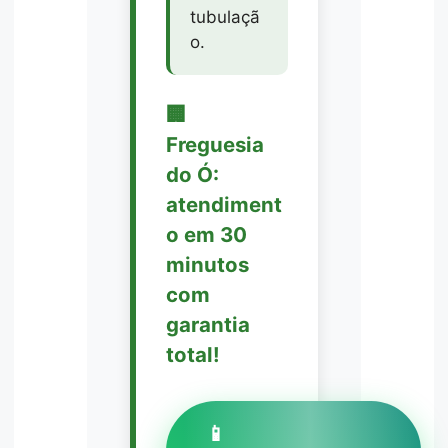
tubulaçã
o.
🏢
Freguesia
do Ó:
atendiment
o em 30
minutos
com
garantia
total!
📱