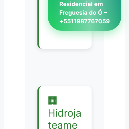
Residencial em
Freguesia do Ó –
+5511987767059
🏢
Hidroja
teame