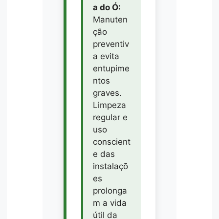
a do Ó:
Manuten
ção
preventiv
a evita
entupime
ntos
graves.
Limpeza
regular e
uso
conscient
e das
instalaçõ
es
prolonga
m a vida
útil da