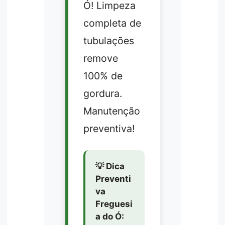
Ó! Limpeza
completa de
tubulações
remove
100% de
gordura.
Manutenção
preventiva!
💡 Dica
Preventi
va
Freguesi
a do Ó: