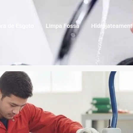
ra de Esgoto
Limpa Fossa
Hidrojateament