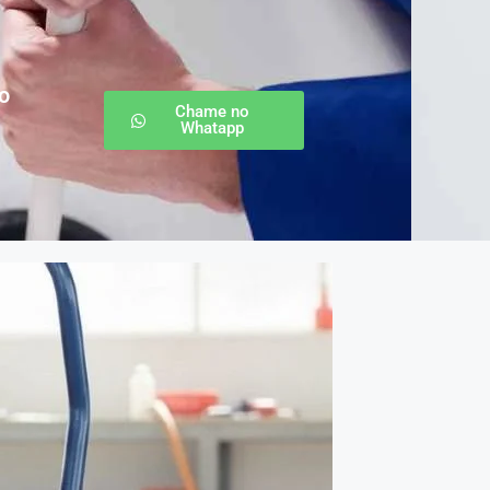
o
Chame no
Whatapp