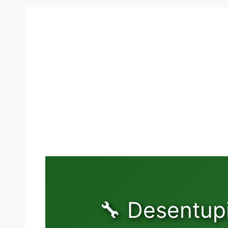
🔧 Desentup