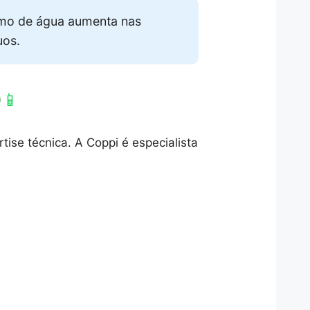
umo de água aumenta nas
uos.
Ó
📱
ise técnica. A Coppi é especialista